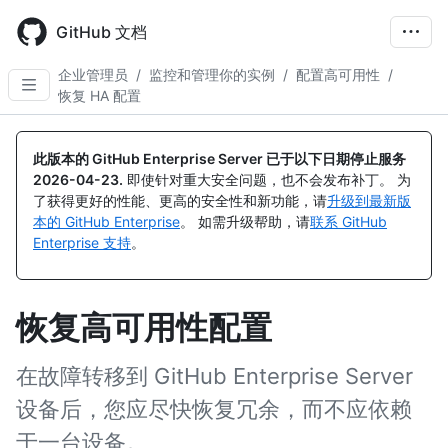
Skip
to
GitHub 文档
main
content
企业管理员
/
监控和管理你的实例
/
配置高可用性
/
恢复 HA 配置
此版本的 GitHub Enterprise Server 已于以下日期停止服务
2026-04-23
.
即使针对重大安全问题，也不会发布补丁。 为
了获得更好的性能、更高的安全性和新功能，请
升级到最新版
本的 GitHub Enterprise
。 如需升级帮助，请
联系 GitHub
Enterprise 支持
。
恢复高可用性配置
在故障转移到 GitHub Enterprise Server
设备后，您应尽快恢复冗余，而不应依赖
于一台设备。