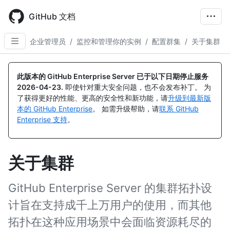
Skip
to
GitHub 文档
main
content
企业管理员
/
监控和管理你的实例
/
配置群集
/
关于集群
此版本的 GitHub Enterprise Server 已于以下日期停止服务
2026-04-23
.
即使针对重大安全问题，也不会发布补丁。 为
了获得更好的性能、更高的安全性和新功能，请
升级到最新版
本的 GitHub Enterprise
。 如需升级帮助，请
联系 GitHub
Enterprise 支持
。
关于集群
GitHub Enterprise Server 的集群拓扑设
计旨在支持成千上万用户的使用，而其他
拓扑在这种应用场景中会面临资源耗尽的