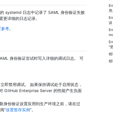
Er
用
的 systemd 日志中记录了 SAML 身份验证失败
Er
配置更详细的日志记录。
误
置参考
。
Er
m
Er
“
错
为在每次 SAML 身份验证尝试时写入详细的调试日志。 可
错
除后立即禁用调试。 如果保持调试处于启用状态，
b Enterprise Server 的性能产生负面
ver 实例 的新身份验证设置应用到生产环境之前，请在过
阅“
设置暂存实例
”。