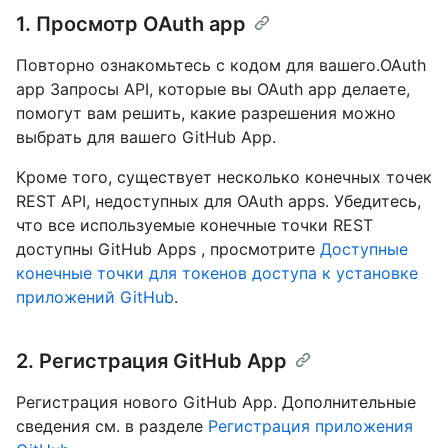
1. Просмотр OAuth app
Повторно ознакомьтесь с кодом для вашего.OAuth
app Запросы API, которые вы OAuth app делаете,
помогут вам решить, какие разрешения можно
выбрать для вашего GitHub App.
Кроме того, существует несколько конечных точек
REST API, недоступных для OAuth apps. Убедитесь,
что все используемые конечные точки REST
доступны GitHub Apps , просмотрите
Доступные
конечные точки для токенов доступа к установке
приложений GitHub
.
2. Регистрация GitHub App
Регистрация нового GitHub App. Дополнительные
сведения см. в разделе
Регистрация приложения