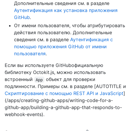
Дополнительные сведения см. в разделе
Аутентификация как установка приложения
GitHub
.
От имени пользователя, чтобы атрибутировать
действия пользователю. Дополнительные
сведения см. в разделе
Аутентификация с
помощью приложения GitHub от имени
пользователя
.
Если вы используете GitHubофициальную
библиотеку Octokit.js, можно использовать
встроенный
объект для проверки
App
подлинности. Примеры см. в разделе [AUTOTITLE и
Скриптирование с помощью REST API и JavaScript
]
(/apps/creating-github-apps/writing-code-for-a-
github-app/building-a-github-app-that-responds-to-
webhook-events).