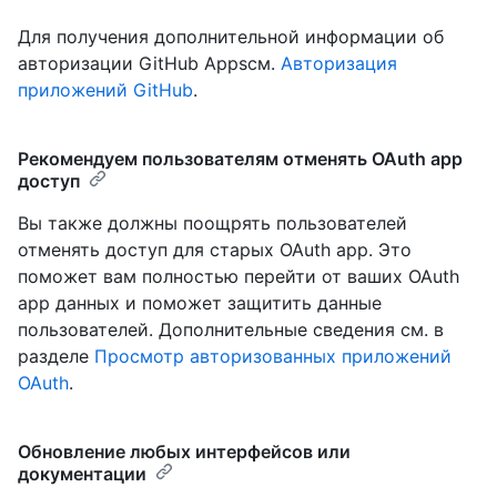
Для получения дополнительной информации об
авторизации GitHub Appsсм.
Авторизация
приложений GitHub
.
Рекомендуем пользователям отменять OAuth app
доступ
Вы также должны поощрять пользователей
отменять доступ для старых OAuth app. Это
поможет вам полностью перейти от ваших OAuth
app данных и поможет защитить данные
пользователей. Дополнительные сведения см. в
разделе
Просмотр авторизованных приложений
OAuth
.
Обновление любых интерфейсов или
документации