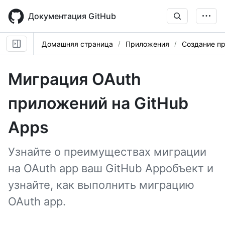
Skip
to
Документация GitHub
main
content
Домашняя страница
Приложения
Создание пр
Миграция OAuth
приложений на GitHub
Apps
Узнайте о преимуществах миграции
на OAuth app ваш GitHub Appобъект и
узнайте, как выполнить миграцию
OAuth app.