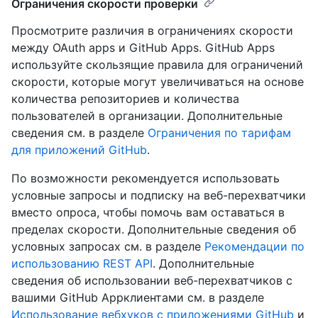
Ограничения скорости проверки
Просмотрите различия в ограничениях скорости
между OAuth apps и GitHub Apps. GitHub Apps
используйте скользящие правила для ограничений
скорости, которые могут увеличиваться на основе
количества репозиториев и количества
пользователей в организации. Дополнительные
сведения см. в разделе
Ограничения по тарифам
для приложений GitHub
.
По возможности рекомендуется использовать
условные запросы и подписку на веб-перехватчики
вместо опроса, чтобы помочь вам оставаться в
пределах скорости. Дополнительные сведения об
условных запросах см. в разделе
Рекомендации по
использованию REST API
. Дополнительные
сведения об использовании веб-перехватчиков с
вашими GitHub Appклиентами см. в разделе
Использование вебхуков с приложениями GitHub
и