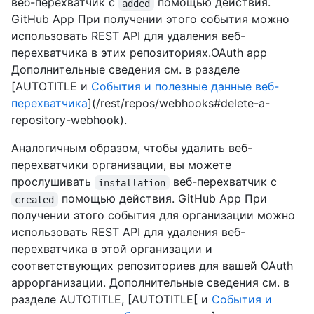
веб-перехватчик с
помощью действия.
added
GitHub App При получении этого события можно
использовать REST API для удаления веб-
перехватчика в этих репозиториях.OAuth app
Дополнительные сведения см. в разделе
[AUTOTITLE и
События и полезные данные веб-
перехватчика
](/rest/repos/webhooks#delete-a-
repository-webhook).
Аналогичным образом, чтобы удалить веб-
перехватчики организации, вы можете
прослушивать
веб-перехватчик с
installation
помощью действия. GitHub App При
created
получении этого события для организации можно
использовать REST API для удаления веб-
перехватчика в этой организации и
соответствующих репозиториев для вашей OAuth
appорганизации. Дополнительные сведения см. в
разделе AUTOTITLE, [AUTOTITLE[ и
События и