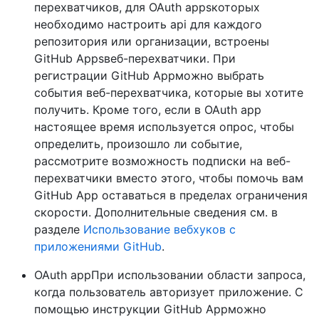
перехватчиков, для OAuth appsкоторых
необходимо настроить api для каждого
репозитория или организации, встроены
GitHub Appsвеб-перехватчики. При
регистрации GitHub Appможно выбрать
события веб-перехватчика, которые вы хотите
получить. Кроме того, если в OAuth app
настоящее время используется опрос, чтобы
определить, произошло ли событие,
рассмотрите возможность подписки на веб-
перехватчики вместо этого, чтобы помочь вам
GitHub App оставаться в пределах ограничения
скорости. Дополнительные сведения см. в
разделе
Использование вебхуков с
приложениями GitHub
.
OAuth appПри использовании области запроса,
когда пользователь авторизует приложение. С
помощью инструкции GitHub Appможно