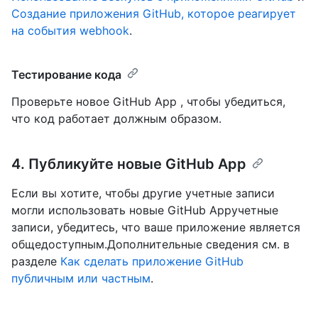
Создание приложения GitHub, которое реагирует
на события webhook
.
Тестирование кода
Проверьте новое GitHub App , чтобы убедиться,
что код работает должным образом.
4. Публикуйте новые GitHub App
Если вы хотите, чтобы другие учетные записи
могли использовать новые GitHub Appучетные
записи, убедитесь, что ваше приложение является
общедоступным.Дополнительные сведения см. в
разделе
Как сделать приложение GitHub
публичным или частным
.