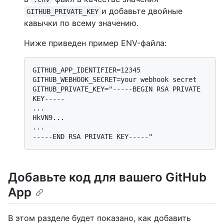
и добавьте двойные
GITHUB_PRIVATE_KEY
кавычки по всему значению.
Ниже приведен пример ENV-файла:
GITHUB_APP_IDENTIFIER=12345

GITHUB_WEBHOOK_SECRET=your webhook secret

GITHUB_PRIVATE_KEY="-----BEGIN RSA PRIVATE 
KEY-----

...

HkVN9...

...

Добавьте код для вашего GitHub
App
В этом разделе будет показано, как добавить