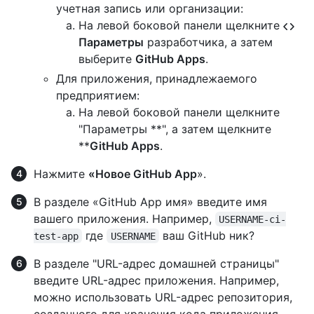
учетная запись или организации:
На левой боковой панели щелкните
Параметры
разработчика, а затем
выберите
GitHub Apps
.
Для приложения, принадлежаемого
предприятием:
На левой боковой панели щелкните
"Параметры **", а затем щелкните
**
GitHub Apps
.
Нажмите
«Новое GitHub App
».
В разделе «GitHub App имя» введите имя
вашего приложения. Например,
USERNAME-ci-
где
ваш GitHub ник?
test-app
USERNAME
В разделе "URL-адрес домашней страницы"
введите URL-адрес приложения. Например,
можно использовать URL-адрес репозитория,
созданного для хранения кода приложения.