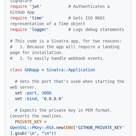
signature
require
'jwt'
# Authenticates a 
GitHub App
require
'time'
# Gets ISO 8601 
representation of a Time object
require
'logger'
# Logs debug statements
# This code is a Sinatra app, for two reasons:
#   1. Because the app will require a landing 
page for installation.
#   2. To easily handle webhook events.
class
GHAapp
 < 
Sinatra::Application
# Sets the port that's used when starting the 
web server.
  set 
:port
, 
3000
  set 
:bind
, 
'0.0.0.0'
# Expects the private key in PEM format. 
Converts the newlines.
PRIVATE_KEY
 = 
OpenSSL::PKey::RSA
.new(
ENV
[
'GITHUB_PRIVATE_KEY'
].gsub(
'\n'
, 
"\n"
))
