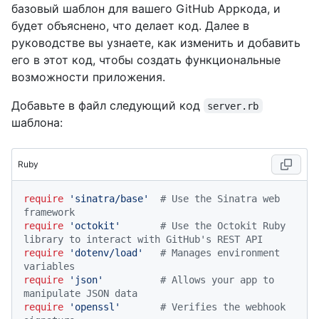
базовый шаблон для вашего GitHub Appкода, и
будет объяснено, что делает код. Далее в
руководстве вы узнаете, как изменить и добавить
его в этот код, чтобы создать функциональные
возможности приложения.
Добавьте в файл следующий код
server.rb
шаблона:
Ruby
require
'sinatra/base'
# Use the Sinatra web 
framework
require
'octokit'
# Use the Octokit Ruby 
library to interact with GitHub's REST API
require
'dotenv/load'
# Manages environment 
variables
require
'json'
# Allows your app to 
manipulate JSON data
require
'openssl'
# Verifies the webhook 