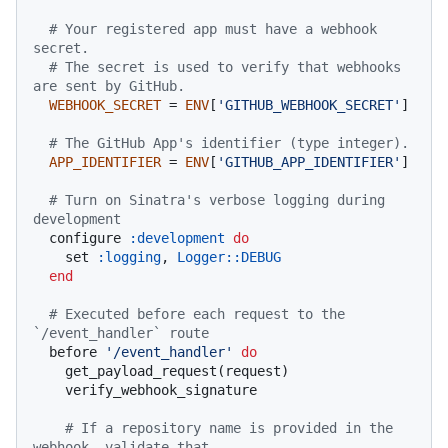
# Your registered app must have a webhook 
secret.
# The secret is used to verify that webhooks 
are sent by GitHub.
WEBHOOK_SECRET
 = 
ENV
[
'GITHUB_WEBHOOK_SECRET'
]

# The GitHub App's identifier (type integer).
APP_IDENTIFIER
 = 
ENV
[
'GITHUB_APP_IDENTIFIER'
]

# Turn on Sinatra's verbose logging during 
development
  configure 
:development
do
    set 
:logging
, 
Logger
:
:DEBUG
end
# Executed before each request to the 
`/event_handler` route
  before 
'/event_handler'
do
    get_payload_request(request)

    verify_webhook_signature

# If a repository name is provided in the 
webhook, validate that