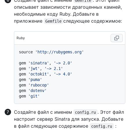
Gemfile
описывает зависимости драгоценных камней,
необходимые коду Ruby. Добавьте в
приложение
следующее содержимое:
Gemfile
Ruby
source 
'http://rubygems.org'
gem 
'sinatra'
, 
'~> 2.0'
gem 
'jwt'
, 
'~> 2.1'
gem 
'octokit'
, 
'~> 4.0'
gem 
'puma'
gem 
'rubocop'
gem 
'dotenv'
gem 
'git'
Создайте файл с именем
. Этот файл
config.ru
настроит сервер Sinatra для запуска. Добавьте
в файл следующее содержимое
:
config.ru