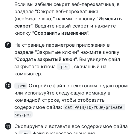
Если вы забыли секрет веб-перехватчика, в
разделе "Секрет веб-перехватчика
(необязательно)" нажмите кнопку
"Изменить
секрет
". Введите новый секрет и нажмите
кнопку
"Сохранить изменения
".
На странице параметров приложения в
разделе "Закрытые ключи" нажмите кнопку
"Создать закрытый ключ
". Вы увидите файл
закрытого ключа
, скачанный на
.pem
компьютер.
Откройте файл с текстовым редактором
.pem
или используйте следующую команду в
командной строке, чтобы отобразить
содержимое файла:
cat PATH/TO/YOUR/private-
key.pem
Скопируйте и вставьте все содержимое файла
в
файл в качестве значения
.env