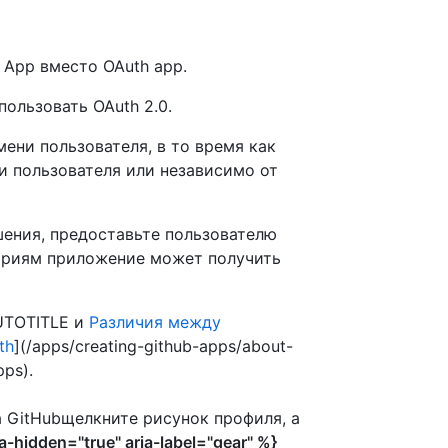
 App вместо OAuth app.
пользовать OAuth 2.0.
ени пользователя, в то время как
и пользователя или независимо от
шения, предоставьте пользователю
ториям приложение может получить
UTOTITLE и
Различия между
th
](/apps/creating-github-apps/about-
pps).
а GitHubщелкните рисунок профиля, а
-hidden="true" aria-label="gear" %}