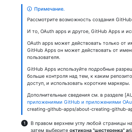
Примечание.
Рассмотрите возможность создания GitHub
И то, OAuth apps и другое, GitHub Apps и ис
OAuth apps может действовать только от им
GitHub Apps он может действовать от имен
пользователя.
GitHub Apps используйте подробные разре
больше контроля над тем, к каким репози
доступ, и использовать короткие маркеры.
Дополнительные сведения см. в разделе [A
приложениями GitHub и приложениями OAu
creating-github-apps/about-creating-github-a
В правом верхнем углу любой страницы н
затем выберите
октикона "шестеренка" aria