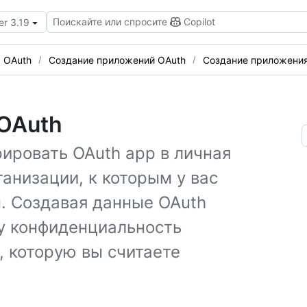
Поискайте или спросите
Copilot
er 3.19
 OAuth
Создание приложений OAuth
Создание приложения
OAuth
ировать OAuth app в личная
ганизации, к которым у вас
. Создавая данные OAuth
шу конфиденциальность
 которую вы считаете