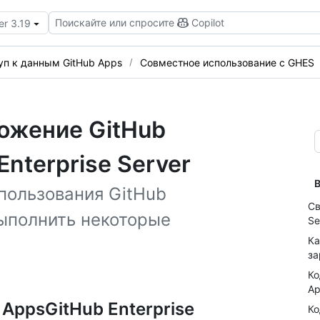
Поискайте или спросите
Copilot
er 3.19
п к данным GitHub Apps
Совместное использование с GHES
ожение GitHub
nterprise Server
В
спользования GitHub
Св
ыполнить некоторые
Se
Ка
за
Ко
Ap
AppsGitHub Enterprise
Ко