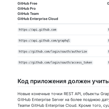
GitHub Free
G
GitHub Pro
GitHub Team
GitHub Enterprise Cloud
https:/
/
api.github.com
https:/
/
api.github.com/
graphql
https:/
/
github.com/
login/
oauth/
authorize
https:/
/
github.com/
login/
oauth/
access_token
Код приложения должен учиты
Новые конечные точки REST API, объекты Gra
GitHub Enterprise Server на более позднюю дат
Teamи GitHub Enterprise Cloud. Кроме того, с