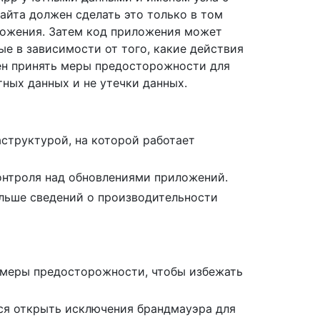
йта должен сделать это только в том
ложения. Затем код приложения может
е в зависимости от того, какие действия
ен принять меры предосторожности для
ных данных и не утечки данных.
структурой, на которой работает
онтроля над обновлениями приложений.
льше сведений о производительности
 меры предосторожности, чтобы избежать
ся открыть исключения брандмауэра для