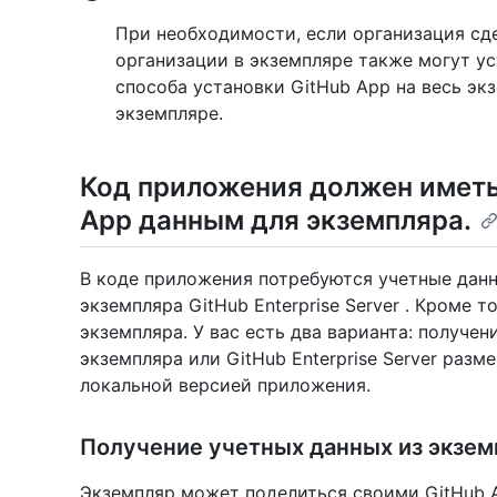
При необходимости, если организация сд
организации в экземпляре также могут ус
способа установки GitHub App на весь эк
экземпляре.
Код приложения должен иметь
App данным для экземпляра.
В коде приложения потребуются учетные дан
экземпляра GitHub Enterprise Server . Кроме т
экземпляра. У вас есть два варианта: получен
экземпляра или GitHub Enterprise Server разм
локальной версией приложения.
Получение учетных данных из экземп
Экземпляр может поделиться своими GitHub 