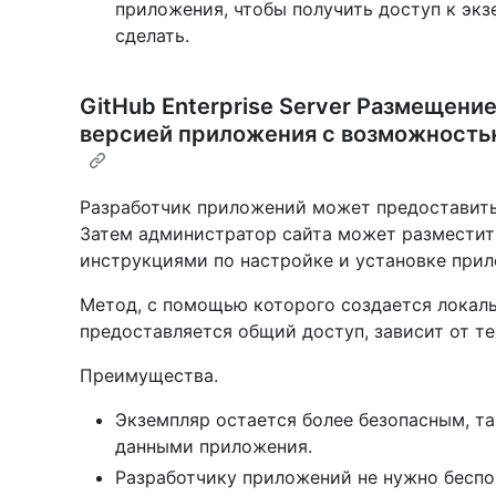
приложения, чтобы получить доступ к экз
сделать.
GitHub Enterprise Server Размещение
версией приложения с возможность
Разработчик приложений может предоставить
Затем администратор сайта может разместит
инструкциями по настройке и установке прил
Метод, с помощью которого создается локал
предоставляется общий доступ, зависит от т
Преимущества.
Экземпляр остается более безопасным, т
данными приложения.
Разработчику приложений не нужно беспок