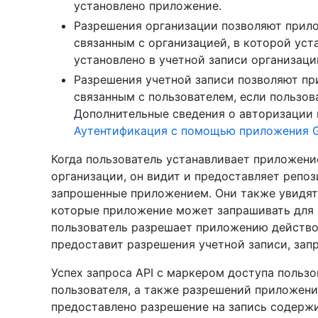
установлено приложение.
Разрешения организации позволяют прило
связанным с организацией, в которой уст
установлено в учетной записи организаци
Разрешения учетной записи позволяют пр
связанным с пользователем, если пользов
Дополнительные сведения о авторизации 
Аутентификация с помощью приложения G
Когда пользователь устанавливает приложени
организации, он видит и предоставляет репо
запрошенные приложением. Они также увидят
которые приложение может запрашивать для о
пользователь разрешает приложению действов
предоставит разрешения учетной записи, за
Успех запроса API с маркером доступа пользо
пользователя, а также разрешений приложен
предоставлено разрешение на запись содержи