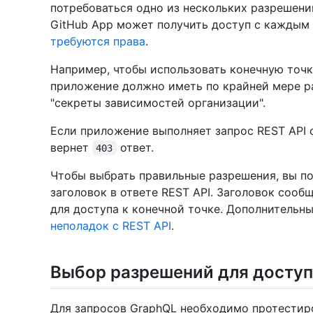
потребоваться одно из нескольких разрешений
GitHub App может получить доступ с каждым
требуются права
.
Например, чтобы использовать конечную точ
приложение должно иметь по крайней мере р
"секреты зависимостей организации".
Если приложение выполняет запрос REST API 
вернет
ответ.
403
Чтобы выбрать правильные разрешения, вы п
заголовок в ответе REST API. Заголовок соо
для доступа к конечной точке. Дополнительны
неполадок с REST API
.
Выбор разрешений для доступ
Для запросов GraphQL необходимо протестиро