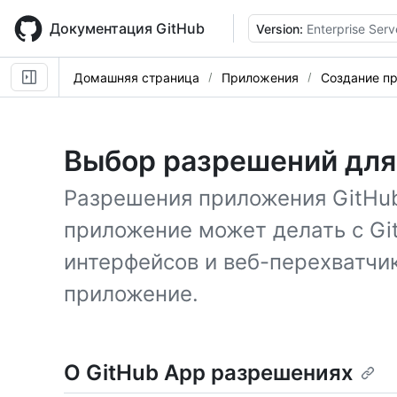
Skip
to
Документация GitHub
Version:
Enterprise Serv
main
content
Домашняя страница
Приложения
Создание пр
Выбор разрешений для
Разрешения приложения GitHub
приложение может делать с G
интерфейсов и веб-перехватчи
приложение.
О GitHub App разрешениях