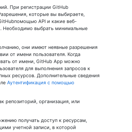
ний. При регистрации GitHub
азрешения, которые вы выбираете,
GitHubпомощью API и какие веб-
я. Необходимо выбрать минимальные
молчанию, они имеют неявные разрешения
вии от имени пользователя. Когда
вать от имени, GitHub App можно
ьзователя для выполнения запросов к
упных ресурсов. Дополнительные сведения
еле
Аутентификация с помощью
к репозиторий, организация, или
жению получать доступ к ресурсам,
ими учетной записи, в которой