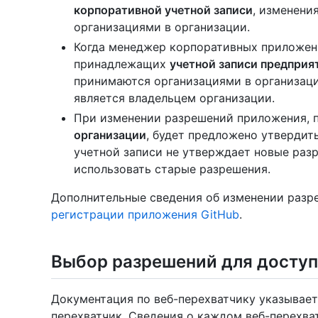
корпоративной учетной записи
, изменени
организациями в организации.
Когда менеджер корпоративных приложен
принадлежащих
учетной записи предприя
принимаются организациями в организац
является владельцем организации.
При изменении разрешений приложения,
организации
, будет предложено утвердит
учетной записи не утверждает новые раз
использовать старые разрешения.
Дополнительные сведения об изменении разр
регистрации приложения GitHub
.
Выбор разрешений для доступ
Документация по веб-перехватчику указывает
перехватчик. Сведения о каждом веб-перехват