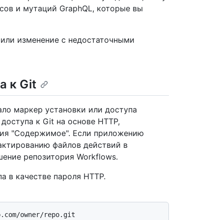
сов и мутаций GraphQL, которые вы
 или изменение с недостаточными
 к Git
ало маркер установки или доступа
доступа к Git на основе HTTP,
ия "Содержимое". Если приложению
дактированию файлов действий в
шение репозитория Workflows.
а в качестве пароля HTTP.