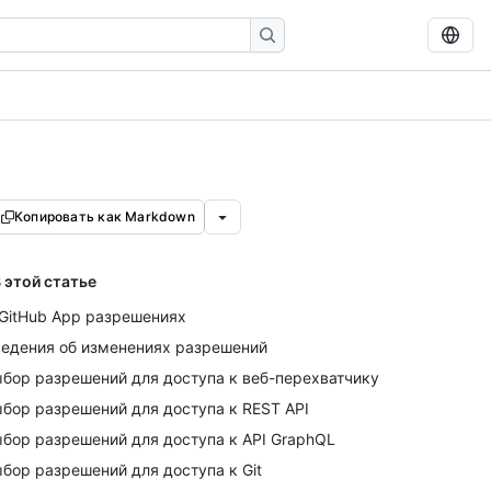
Копировать как Markdown
 этой статье
GitHub App разрешениях
едения об изменениях разрешений
бор разрешений для доступа к веб-перехватчику
бор разрешений для доступа к REST API
бор разрешений для доступа к API GraphQL
бор разрешений для доступа к Git