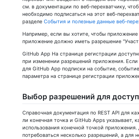
см. в документации по веб-перехватчику, что
необходимо подписаться на этот веб-перехват
разделе
События и полезные данные веб-пере
Например, если вы хотите, чтобы приложени
приложение должно иметь разрешение "Участ
GitHub App На странице регистрации доступн
при изменении разрешений приложения. Если
для GitHub App подписки на событие, событие
параметра на странице регистрации приложе
Выбор разрешений для доступ
Справочная документация по REST API для ка
ли конечная точка и GitHub Apps указывает, 
использования конечной точкой приложения.
потребоваться несколько разрешений, а для 