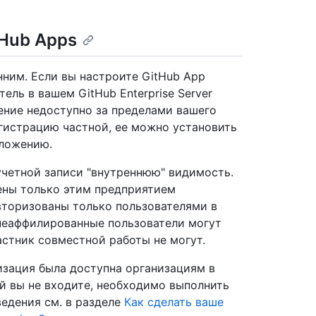
tHub Apps
нним. Если вы настроите GitHub App
ль в вашем GitHub Enterprise Server
ение недоступно за пределами вашего
егистрацию частной, ее можно установить
иложению.
четной записи "внутреннюю" видимость.
ены только этим предприятием
вторизованы только пользователями в
 неаффилированные пользователи могут
астник совместной работы не могут.
изация была доступна организациям в
рый вы не входите, необходимо выполнить
едения см. в разделе
Как сделать ваше