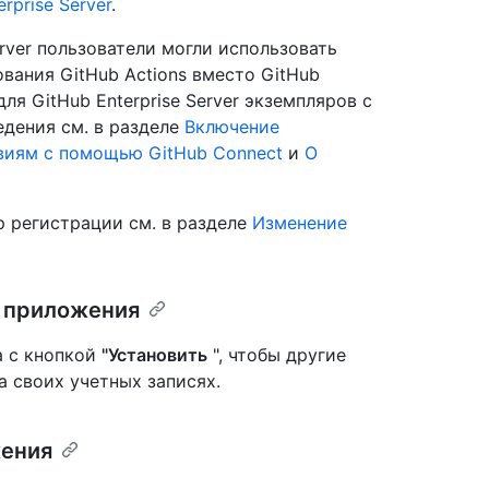
prise Server
.
erver пользователи могли использовать
вания GitHub Actions вместо GitHub
я GitHub Enterprise Server экземпляров с
дения см. в разделе
Включение
виям с помощью GitHub Connect
и
О
 регистрации см. в разделе
Изменение
 приложения
а с кнопкой
"Установить
", чтобы другие
а своих учетных записях.
жения