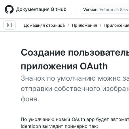
Skip
to
Документация GitHub
Version:
Enterprise Serv
main
content
Домашняя страница
Приложения
Приложения
Создание пользовател
приложения OAuth
Значок по умолчанию можно за
отправки собственного изобра
фона.
По умолчанию новый OAuth app будет автома
Identicon выглядит примерно так: