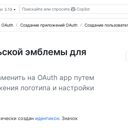
Поискайте или спросите
Copilot
er 3.19
 OAuth
Создание приложений OAuth
Создание пользовате
ьской эмблемы для
менить на OAuth app путем
жения логотипа и настройки
тически создан
идентикон
. Значок