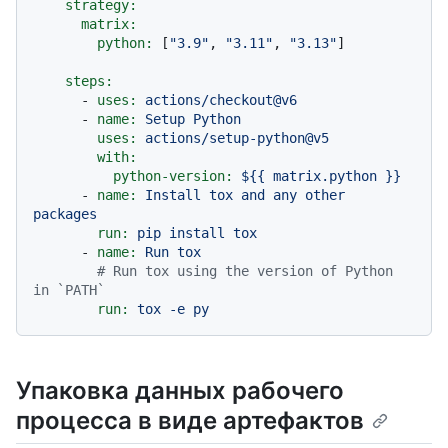
strategy:
matrix:
python:
 [
"3.9"
, 
"3.11"
, 
"3.13"
]

steps:
-
uses:
actions/checkout@v6
-
name:
Setup
Python
uses:
actions/setup-python@v5
with:
python-version:
${{
matrix.python
}}
-
name:
Install
tox
and
any
other
packages
run:
pip
install
tox
-
name:
Run
tox
# Run tox using the version of Python 
in `PATH`
run:
tox
-e
py
Упаковка данных рабочего
процесса в виде артефактов