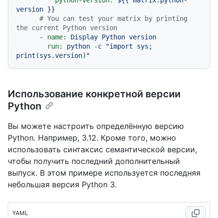
python-version:
${{
matrix.python-
version
}}
# You can test your matrix by printing 
the current Python version
-
name:
Display
Python
version
run:
python
-c
"import sys; 
print(sys.version)"
Использование конкретной версии
Python
Вы можете настроить определённую версию
Python. Например, 3.12. Кроме того, можно
использовать синтаксис семантической версии,
чтобы получить последний дополнительный
выпуск. В этом примере используется последняя
небольшая версия Python 3.
YAML