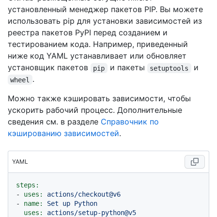
установленный менеджер пакетов PIP. Вы можете
использовать pip для установки зависимостей из
реестра пакетов PyPI перед созданием и
тестированием кода. Например, приведенный
ниже код YAML устанавливает или обновляет
установщик пакетов
и пакеты
и
pip
setuptools
.
wheel
Можно также кэшировать зависимости, чтобы
ускорить рабочий процесс. Дополнительные
сведения см. в разделе
Справочник по
кэшированию зависимостей
.
YAML
steps:
-
uses:
actions/checkout@v6
-
name:
Set
up
Python
uses:
actions/setup-python@v5