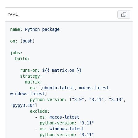
YAML
name:
Python
package
on:
 [
push
]

jobs:
build:
runs-on:
${{
matrix.os
}}
strategy:
matrix:
os:
 [
ubuntu-latest
, 
macos-latest
, 
windows-latest
]

python-version:
 [
"3.9"
, 
"3.11"
, 
"3.13"
, 
"pypy3.10"
]

exclude:
-
os:
macos-latest
python-version:
"3.11"
-
os:
windows-latest
python-version:
"3.11"