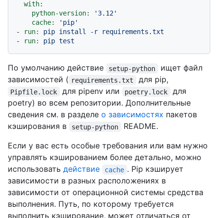
with:
python-version:
'3.12'
cache:
'pip'
-
run:
pip
install
-r
requirements.txt
-
run:
pip
test
По умолчанию действие
ищет файл
setup-python
зависимостей (
для pip,
requirements.txt
для pipenv или
для
Pipfile.lock
poetry.lock
poetry) во всем репозитории. Дополнительные
сведения см. в разделе
о зависимостях
пакетов
кэширования в
README.
setup-python
Если у вас есть особые требования или вам нужно
управлять кэшированием более детально, можно
использовать
действие
. Pip кэширует
cache
зависимости в разных расположениях в
зависимости от операционной системы средства
выполнения. Путь, по которому требуется
выполнить кэширование, может отличаться от