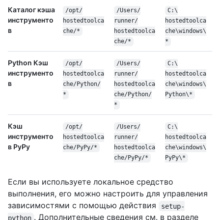
Каталог кэша
/
opt/
/
Users/
C:\
инструменто
hostedtoolca
runner/
hostedtoolca
в
che/
*
hostedtoolca
che\
windows\
che/
*
*
Python Кэш
/
opt/
/
Users/
C:\
инструменто
hostedtoolca
runner/
hostedtoolca
в
che/
Python/
hostedtoolca
che\
windows\
*
che/
Python/
Python\
*
*
Кэш
/
opt/
/
Users/
C:\
инструменто
hostedtoolca
runner/
hostedtoolca
в PyPy
che/
Py
Py/
*
hostedtoolca
che\
windows\
che/
Py
Py/
*
Py
Py\
*
Если вы используете локальное средство
выполнения, его можно настроить для управления
зависимостями с помощью действия
setup-
. Дополнительные сведения см. в разделе
python