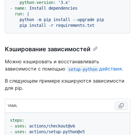
python-version:
'3.x'
-
name:
Install
dependencies
run:
|

    python -m pip install --upgrade pip

Кэширование зависимостей
Можно кэшировать и восстанавливать
зависимости с помощью
действия
.
setup-python
В следующем примере кэшируются зависимости
для pip.
YAML
steps:
-
uses:
actions/checkout@v6
-
uses:
actions/setup-python@v5