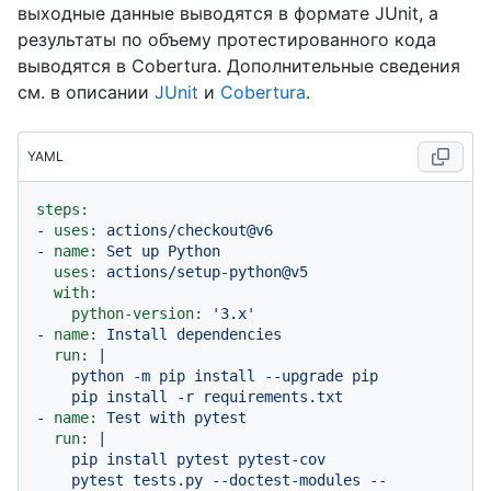
выходные данные выводятся в формате JUnit, а
результаты по объему протестированного кода
выводятся в Cobertura. Дополнительные сведения
см. в описании
JUnit
и
Cobertura
.
YAML
steps:
-
uses:
actions/checkout@v6
-
name:
Set
up
Python
uses:
actions/setup-python@v5
with:
python-version:
'3.x'
-
name:
Install
dependencies
run:
|

    python -m pip install --upgrade pip

-
name:
Test
with
pytest
run:
|

    pip install pytest pytest-cov

    pytest tests.py --doctest-modules --