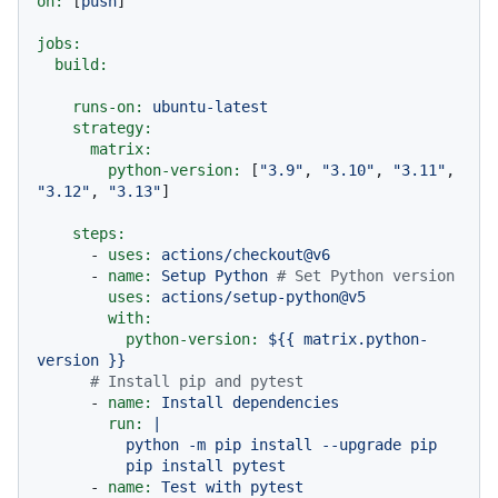
on:
 [
push
]

jobs:
build:
runs-on:
ubuntu-latest
strategy:
matrix:
python-version:
 [
"3.9"
, 
"3.10"
, 
"3.11"
, 
"3.12"
, 
"3.13"
]

steps:
-
uses:
actions/checkout@v6
-
name:
Setup
Python
# Set Python version
uses:
actions/setup-python@v5
with:
python-version:
${{
matrix.python-
version
}}
# Install pip and pytest
-
name:
Install
dependencies
run:
|

          python -m pip install --upgrade pip

-
name:
Test
with
pytest