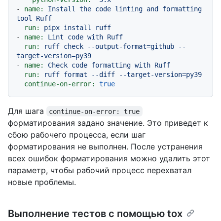
-
name:
Install
the
code
linting
and
formatting
tool
Ruff
run:
pipx
install
ruff
-
name:
Lint
code
with
Ruff
run:
ruff
check
--output-format=github
--
target-version=py39
-
name:
Check
code
formatting
with
Ruff
run:
ruff
format
--diff
--target-version=py39
continue-on-error:
true
Для шага
continue-on-error: true
форматирования задано значение. Это приведет к
сбою рабочего процесса, если шаг
форматирования не выполнен. После устранения
всех ошибок форматирования можно удалить этот
параметр, чтобы рабочий процесс перехватал
новые проблемы.
Выполнение тестов с помощью tox