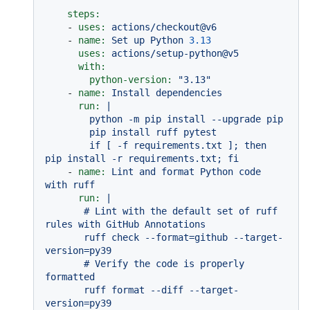
steps:
-
uses:
actions/checkout@v6
-
name:
Set
up
Python
3.13
uses:
actions/setup-python@v5
with:
python-version:
"3.13"
-
name:
Install
dependencies
run:
|

        python -m pip install --upgrade pip

        pip install ruff pytest

        if [ -f requirements.txt ]; then 
-
name:
Lint
and
format
Python
code
with
ruff
run:
|

       # Lint with the default set of ruff 
rules with GitHub Annotations

       ruff check --format=github --target-
version=py39

       # Verify the code is properly 
formatted

       ruff format --diff --target-