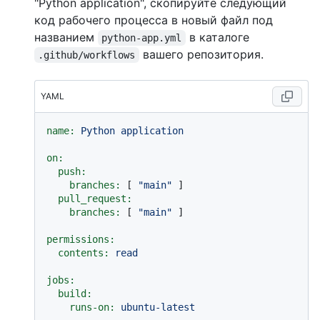
"Python application", скопируйте следующий
код рабочего процесса в новый файл под
названием
в каталоге
python-app.yml
вашего репозитория.
.github/workflows
YAML
name:
Python
application
on:
push:
branches:
 [ 
"main"
 ]

pull_request:
branches:
 [ 
"main"
 ]

permissions:
contents:
read
jobs:
build:
runs-on:
ubuntu-latest