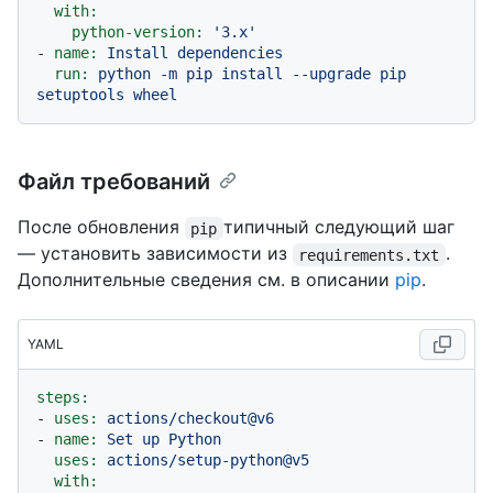
with:
python-version:
'3.x'
-
name:
Install
dependencies
run:
python
-m
pip
install
--upgrade
pip
setuptools
wheel
Файл требований
После обновления
типичный следующий шаг
pip
— установить зависимости из
.
requirements.txt
Дополнительные сведения см. в описании
pip
.
YAML
steps:
-
uses:
actions/checkout@v6
-
name:
Set
up
Python
uses:
actions/setup-python@v5
with: