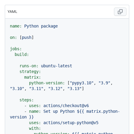
YAML
name:
Python
package
on:
 [
push
]

jobs:
build:
runs-on:
ubuntu-latest
strategy:
matrix:
python-version:
 [
"pypy3.10"
, 
"3.9"
, 
"3.10"
, 
"3.11"
, 
"3.12"
, 
"3.13"
]

steps:
-
uses:
actions/checkout@v6
-
name:
Set
up
Python
${{
matrix.python-
version
}}
uses:
actions/setup-python@v5
with: