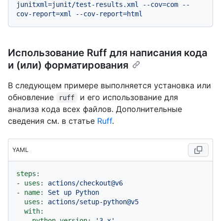
junitxml=junit/test-results.xml --cov=com --
Использование Ruff для написания кода
и (или) форматирования
В следующем примере выполняется установка или
обновление
и его использование для
ruff
анализа кода всех файлов. Дополнительные
сведения см. в статье
Ruff
.
YAML
steps:
-
uses:
actions/checkout@v6
-
name:
Set
up
Python
uses:
actions/setup-python@v5
with:
python-version:
'3.x'