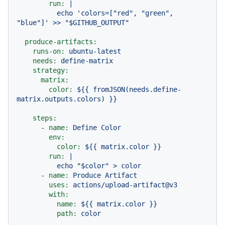
run:
|

          echo 'colors=["red", "green", 
produce-artifacts:
runs-on:
ubuntu-latest
needs:
define-matrix
strategy:
matrix:
color:
${{
fromJSON(needs.define-
matrix.outputs.colors)
}}
steps:
-
name:
Define
Color
env:
color:
${{
matrix.color
}}
run:
|

-
name:
Produce
Artifact
uses:
actions/upload-artifact@v3
with:
name:
${{
matrix.color
}}
path:
color