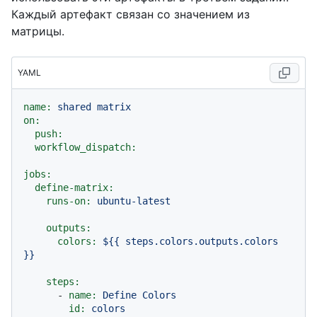
Каждый артефакт связан со значением из
матрицы.
YAML
name:
shared
matrix
on:
push:
workflow_dispatch:
jobs:
define-matrix:
runs-on:
ubuntu-latest
outputs:
colors:
${{
steps.colors.outputs.colors
}}
steps:
-
name:
Define
Colors
id:
colors