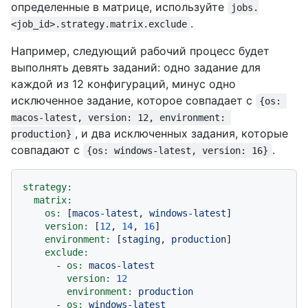
определенные в матрице, используйте
jobs.
.
<job_id>.strategy.matrix.exclude
Например, следующий рабочий процесс будет
выполнять девять заданий: одно задание для
каждой из 12 конфигураций, минус одно
исключенное задание, которое совпадает с
{os: 
macos-latest, version: 12, environment: 
, и два исключенных задания, которые
production}
совпадают с
.
{os: windows-latest, version: 16}
strategy:
matrix:
os:
 [
macos-latest
, 
windows-latest
]

version:
 [
12
, 
14
, 
16
]

environment:
 [
staging
, 
production
]

exclude:
-
os:
macos-latest
version:
12
environment:
production
-
os:
windows-latest