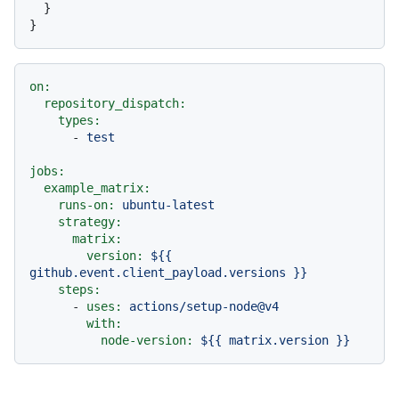
}
}
on:
repository_dispatch:
types:
-
test
jobs:
example_matrix:
runs-on:
ubuntu-latest
strategy:
matrix:
version:
${{
github.event.client_payload.versions
}}
steps:
-
uses:
actions/setup-node@v4
with:
node-version:
${{
matrix.version
}}