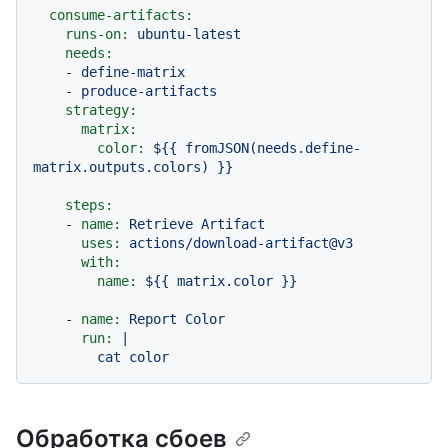
consume-artifacts:
runs-on:
ubuntu-latest
needs:
-
define-matrix
-
produce-artifacts
strategy:
matrix:
color:
${{
fromJSON(needs.define-
matrix.outputs.colors)
}}
steps:
-
name:
Retrieve
Artifact
uses:
actions/download-artifact@v3
with:
name:
${{
matrix.color
}}
-
name:
Report
Color
run:
|

Обработка сбоев