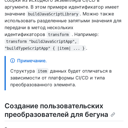
аргументе. В этом примере идентификатор имеет
значение
. Можно также
buildJavaScriptLibrary
использовать разделенные запятыми значения для
передачи в метод нескольких
идентификаторов
. Например:
transform
transform "buildJavaScriptApp", 
.
"buildTypeScriptApp" { |item| ... }
Примечание.
Структура
данных будет отличаться в
item
зависимости от платформы CI/CD и типа
преобразованного элемента.
Создание пользовательских
преобразователей для бегуна