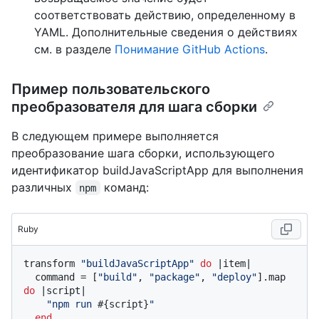
соответствовать действию, определенному в
YAML. Дополнительные сведения о действиях
см. в разделе
Понимание GitHub Actions
.
Пример пользовательского
преобразователя для шага сборки
В следующем примере выполняется
преобразование шага сборки, использующего
идентификатор buildJavaScriptApp для выполнения
различных
команд:
npm
Ruby
transform 
"buildJavaScriptApp"
do
 |
item
|

  command = [
"build"
, 
"package"
, 
"deploy"
].map 
do
 |
script
|

"npm run 
#{script}
"
end