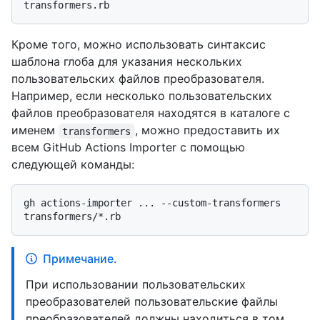
Кроме того, можно использовать синтаксис
шаблона глоба для указания нескольких
пользовательских файлов преобразователя.
Например, если несколько пользовательских
файлов преобразователя находятся в каталоге с
именем
, можно предоставить их
transformers
всем GitHub Actions Importer с помощью
следующей команды:
gh actions-importer ... --custom-transformers 
Примечание.
При использовании пользовательских
преобразователей пользовательские файлы
преобразователей должны находиться в том