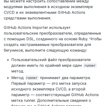
Вы можете настроить сопоставление между
модулями выполнения в исходном экземпляре
CI/CD и их эквивалентными GitHub Actions
средствами выполнения.
GitHub Actions Importer использует
пользовательские преобразователи, определенные
с помощью DSL, созданного на основе Ruby. Чтобы
создать настраиваемые преобразователи для
бегуников, выполните следующую команду:
Пользовательский файл преобразователя
должен иметь по крайней мере один
runner
метод.
Метод
принимает два параметра.
runner
Первый параметр — это метка запуска
исходного экземпляра CI/CD, а второй
параметр — соответствующая GitHub Actions
метка runner. Дополнительные сведения о
бегунах см. в GitHub Actions разделе