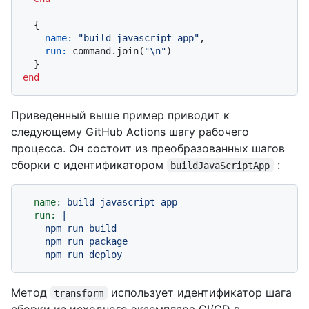
  {

name:
"build javascript app"
,

run:
 command.join(
"\n"
)

end
Приведенный выше пример приводит к
следующему GitHub Actions шагу рабочего
процесса. Он состоит из преобразованных шагов
сборки с идентификатором
:
buildJavaScriptApp
-
name:
build
javascript
app
run:
|

    npm run build

    npm run package

Метод
использует идентификатор шага
transform
сборки из исходного экземпляра CI/CD в