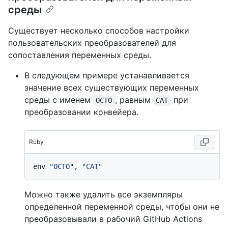
среды
Существует несколько способов настройки
пользовательских преобразователей для
сопоставления переменных среды.
В следующем примере устанавливается
значение всех существующих переменных
среды с именем
, равным
при
OCTO
CAT
преобразовании конвейера.
Ruby
env 
"OCTO"
, 
"CAT"
Можно также удалить все экземпляры
определенной переменной среды, чтобы они не
преобразовывали в рабочий GitHub Actions