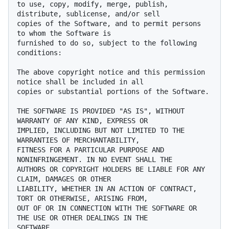
to use, copy, modify, merge, publish, 
distribute, sublicense, and/or sell

copies of the Software, and to permit persons 
to whom the Software is

furnished to do so, subject to the following 
conditions:

The above copyright notice and this permission 
notice shall be included in all

copies or substantial portions of the Software.

THE SOFTWARE IS PROVIDED "AS IS", WITHOUT 
WARRANTY OF ANY KIND, EXPRESS OR

IMPLIED, INCLUDING BUT NOT LIMITED TO THE 
WARRANTIES OF MERCHANTABILITY,

FITNESS FOR A PARTICULAR PURPOSE AND 
NONINFRINGEMENT. IN NO EVENT SHALL THE

AUTHORS OR COPYRIGHT HOLDERS BE LIABLE FOR ANY 
CLAIM, DAMAGES OR OTHER

LIABILITY, WHETHER IN AN ACTION OF CONTRACT, 
TORT OR OTHERWISE, ARISING FROM,

OUT OF OR IN CONNECTION WITH THE SOFTWARE OR 
THE USE OR OTHER DEALINGS IN THE
