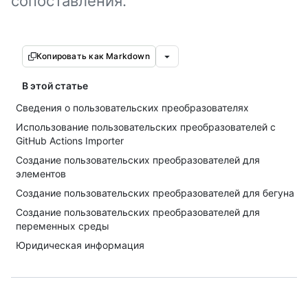
сопоставления.
Копировать как Markdown
В этой статье
Сведения о пользовательских преобразователях
Использование пользовательских преобразователей с
GitHub Actions Importer
Создание пользовательских преобразователей для
элементов
Создание пользовательских преобразователей для бегуна
Создание пользовательских преобразователей для
переменных среды
Юридическая информация