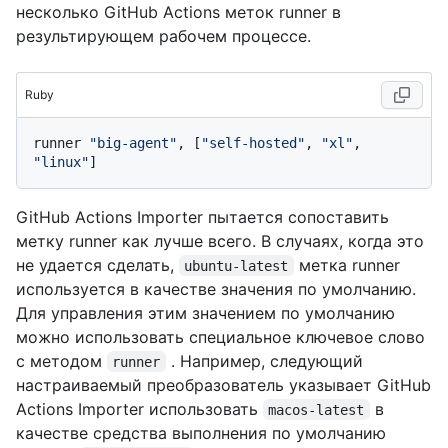
несколько GitHub Actions меток runner в
результирующем рабочем процессе.
Ruby
runner 
"big-agent"
, [
"self-hosted"
, 
"xl"
, 
"linux"
GitHub Actions Importer пытается сопоставить
метку runner как лучше всего. В случаях, когда это
не удается сделать,
метка runner
ubuntu-latest
используется в качестве значения по умолчанию.
Для управления этим значением по умолчанию
можно использовать специальное ключевое слово
с методом
. Например, следующий
runner
настраиваемый преобразователь указывает GitHub
Actions Importer использовать
в
macos-latest
качестве средства выполнения по умолчанию