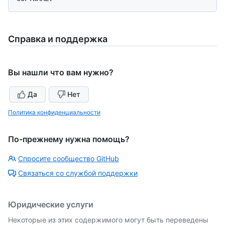
Справка и поддержка
Вы нашли что вам нужно?
Да
Нет
Политика конфиденциальности
По-прежнему нужна помощь?
Спросите сообщество GitHub
Связаться со службой поддержки
Юридические услуги
Некоторые из этих содержимого могут быть переведены