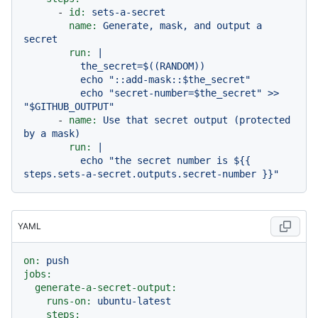
-
id:
sets-a-secret
name:
Generate,
mask,
and
output
a
secret
run:
|

          the_secret=$((RANDOM))

          echo "::add-mask::$the_secret"

          echo "secret-number=$the_secret" >> 
-
name:
Use
that
secret
output
(protected
by
a
mask)
run:
|

          echo "the secret number is ${{ 
YAML
on:
push
jobs:
generate-a-secret-output:
runs-on:
ubuntu-latest
steps: