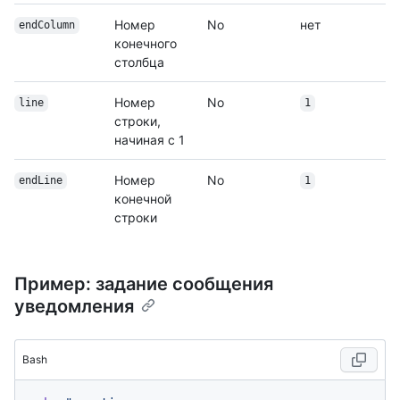
Номер
No
нет
endColumn
конечного
столбца
Номер
No
line
1
строки,
начиная с 1
Номер
No
endLine
1
конечной
строки
Пример: задание сообщения
уведомления
Bash