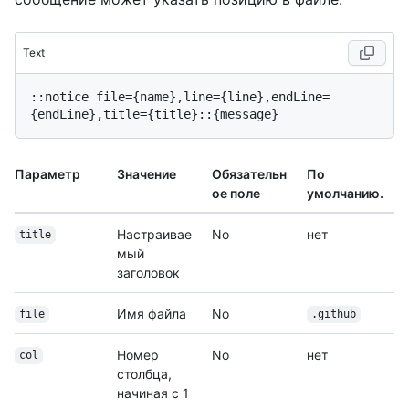
Text
::notice file={name},line={line},endLine=
Параметр
Значение
Обязательн
По
ое поле
умолчанию.
Настраивае
No
нет
title
мый
заголовок
Имя файла
No
file
.github
Номер
No
нет
col
столбца,
начиная с 1