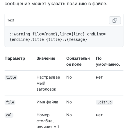
сообщение может указать позицию в файле.
Text
::warning file={name},line={line},endLine=
Параметр
Значение
Обязательн
По
ое поле
умолчанию.
Настраивае
No
нет
title
мый
заголовок
Имя файла
No
file
.github
Номер
No
нет
col
столбца,
начиная с 1