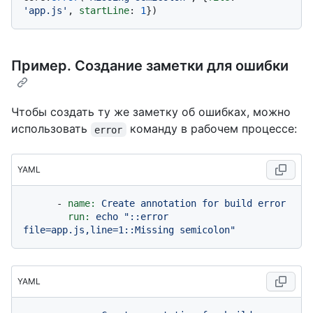
'app.js'
, 
startLine
: 
1
Пример. Создание заметки для ошибки
Чтобы создать ту же заметку об ошибках, можно
использовать
команду в рабочем процессе:
error
YAML
-
name:
Create
annotation
for
build
error
run:
echo
"::error 
file=app.js,line=1::Missing semicolon"
YAML