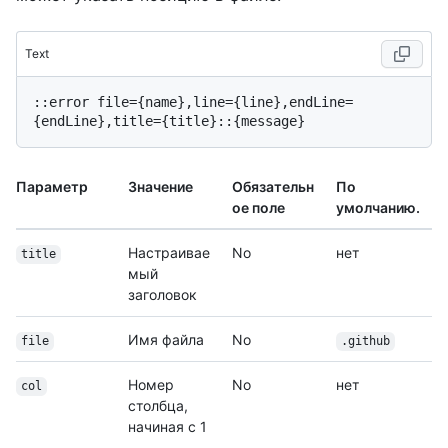
Text
::error file={name},line={line},endLine=
Параметр
Значение
Обязательн
По
ое поле
умолчанию.
Настраивае
No
нет
title
мый
заголовок
Имя файла
No
file
.github
Номер
No
нет
col
столбца,
начиная с 1