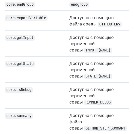
core.endGroup
endgroup
Доступно с помощью
core.export
Variable
файла среды
GITHUB_ENV
Доступно с помощью
core.getInput
переменной
среды
INPUT_{NAME}
Доступно с помощью
core.getState
переменной
среды
STATE_{NAME}
Доступно с помощью
core.isDebug
переменной
среды
RUNNER_DEBUG
Доступно с помощью
core.summary
файла
среды
GITHUB_STEP_SUMMARY