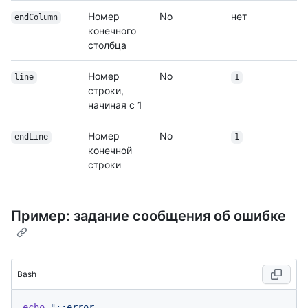
Номер
No
нет
endColumn
конечного
столбца
Номер
No
line
1
строки,
начиная с 1
Номер
No
endLine
1
конечной
строки
Пример: задание сообщения об ошибке
Bash
echo
"::error 