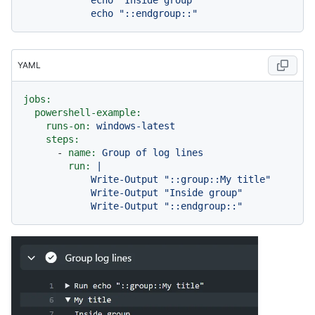
            echo "Inside group"

YAML
jobs:
powershell-example:
runs-on:
windows-latest
steps:
-
name:
Group
of
log
lines
run:
|

            Write-Output "::group::My title"

            Write-Output "Inside group"
