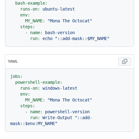
bash-example:
runs-on:
ubuntu-latest
env:
MY_NAME:
"Mona The Octocat"
steps:
-
name:
bash-version
run:
echo
"::add-mask::$MY_NAME"
YAML
jobs:
powershell-example:
runs-on:
windows-latest
env:
MY_NAME:
"Mona The Octocat"
steps:
-
name:
powershell-version
run:
Write-Output
"::add-
mask::$env:MY_NAME"