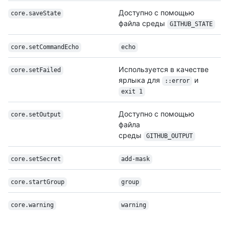
Доступно с помощью
core.saveState
файла среды
GITHUB_STATE
core.set
Command
Echo
echo
Используется в качестве
core.setFailed
ярлыка для
и
::error
exit 1
Доступно с помощью
core.setOutput
файла
среды
GITHUB_OUTPUT
core.setSecret
add-mask
core.startGroup
group
core.warning
warning