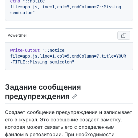
echo
"::notice 
file=app.js,line=1,col=5,endColumn=7::Missing 
semicolon"
PowerShell
Write-Output
"::notice 
file=app.js,line=1,col=5,endColumn=7,title=YOUR
-TITLE::Missing semicolon"
Задание сообщения
предупреждения
Создает сообщение предупреждения и записывает
его в журнал. Это сообщение создаст заметку,
которая может связать его с определенным
файлом в репозитории. При необходимости