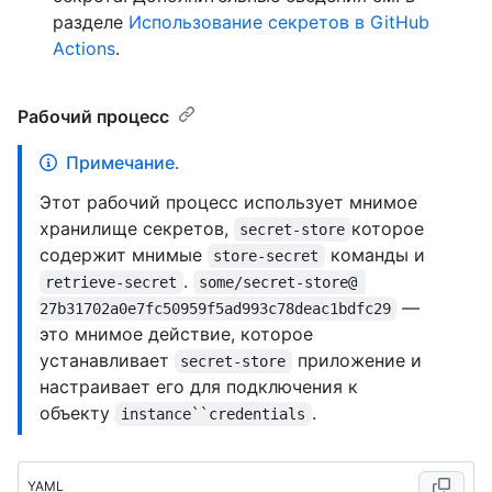
разделе
Использование секретов в GitHub
Actions
.
Рабочий процесс
Примечание.
Этот рабочий процесс использует мнимое
хранилище секретов,
которое
secret-store
содержит мнимые
команды и
store-secret
.
retrieve-secret
some/secret-store@ 
—
27b31702a0e7fc50959f5ad993c78deac1bdfc29
это мнимое действие, которое
устанавливает
приложение и
secret-store
настраивает его для подключения к
объекту
.
instance``credentials
YAML