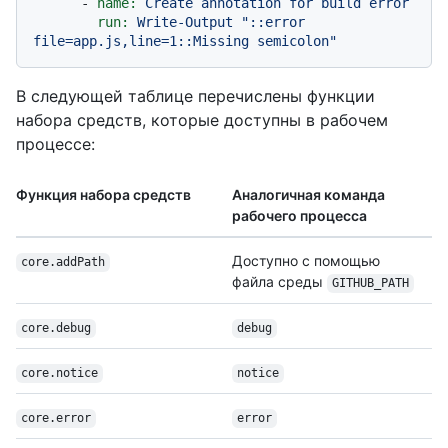
-
name:
Create
annotation
for
build
error
run:
Write-Output
"::error 
file=app.js,line=1::Missing semicolon"
В следующей таблице перечислены функции
набора средств, которые доступны в рабочем
процессе:
Функция набора средств
Аналогичная команда
рабочего процесса
Доступно с помощью
core.addPath
файла среды
GITHUB_PATH
core.debug
debug
core.notice
notice
core.error
error