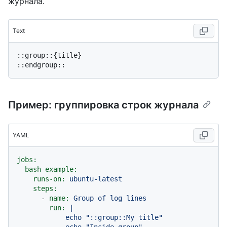
журнала.
Text
::group::{title}

Пример: группировка строк журнала
YAML
jobs:
bash-example:
runs-on:
ubuntu-latest
steps:
-
name:
Group
of
log
lines
run:
|

            echo "::group::My title"
