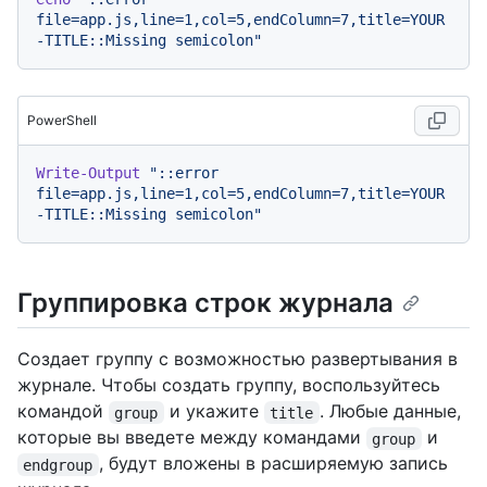
file=app.js,line=1,col=5,endColumn=7,title=YOUR
-TITLE::Missing semicolon"
PowerShell
Write-Output
"::error 
file=app.js,line=1,col=5,endColumn=7,title=YOUR
-TITLE::Missing semicolon"
Группировка строк журнала
Создает группу с возможностью развертывания в
журнале. Чтобы создать группу, воспользуйтесь
командой
и укажите
. Любые данные,
group
title
которые вы введете между командами
и
group
, будут вложены в расширяемую запись
endgroup