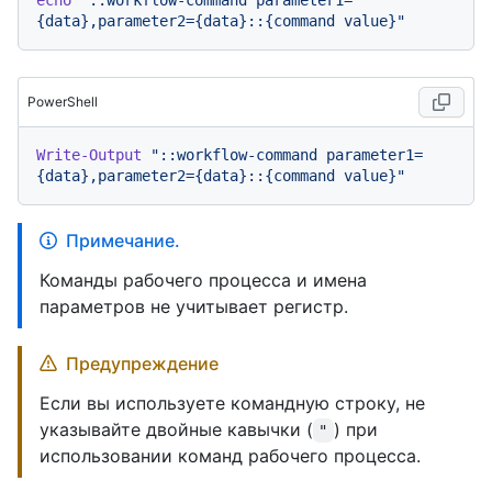
echo
"::workflow-command parameter1=
{data},parameter2={data}::{command value}"
PowerShell
Write-Output
"::workflow-command parameter1=
{data},parameter2={data}::{command value}"
Примечание.
Команды рабочего процесса и имена
параметров не учитывает регистр.
Предупреждение
Если вы используете командную строку, не
указывайте двойные кавычки (
) при
"
использовании команд рабочего процесса.