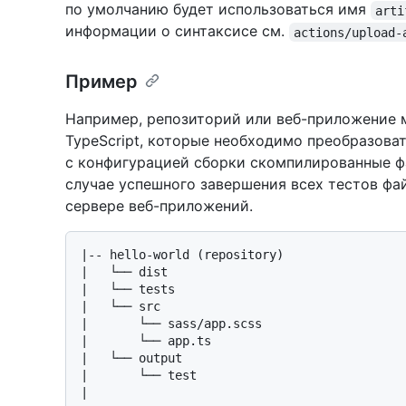
по умолчанию будет использоваться имя
arti
информации о синтаксисе см.
actions/upload-
Пример
Например, репозиторий или веб-приложение 
TypeScript, которые необходимо преобразовать
с конфигурацией сборки скомпилированные ф
случае успешного завершения всех тестов фа
сервере веб-приложений.
|-- hello-world (repository)

|   └── dist

|   └── tests

|   └── src

|       └── sass/app.scss

|       └── app.ts

|   └── output

|       └── test
