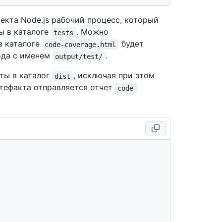
оекта Node.js рабочий процесс, который
ы в каталоге
. Можно
tests
в каталоге
будет
code-coverage.html
ода с именем
.
output/test/
ты в каталог
, исключая при этом
dist
ртефакта отправляется отчет
code-