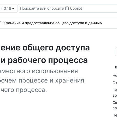
Поискайте или спросите
Copilot
er 3.19
Хранение и предоставление общего доступа к данным
ление общего доступа
и рабочего процесса
В
вместного использования
Не
очем процессе и хранения
От
чего процесса.
На
ар
Ск
пр
Пе