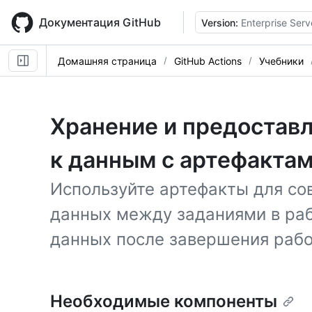
Skip
to
Документация GitHub
Version:
Enterprise Serv
main
content
Домашняя страница
GitHub Actions
Учебники
Хранение и предостав
к данным с артефактам
Используйте артефакты для со
данных между заданиями в раб
данных после завершения рабо
Необходимые компоненты