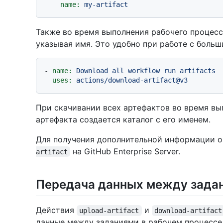
name:
my-artifact
Также во время выполнения рабочего процесс
указывая имя. Это удобно при работе с боль
-
name:
Download
all
workflow
run
artifacts
uses:
actions/download-artifact@v3
При скачивании всех артефактов во время вы
артефакта создается каталог с его именем.
Для получения дополнительной информации о
на GitHub Enterprise Server.
artifact
Передача данных между задан
Действия
и
upload-artifact
download-artifact
данные между заданиями в рабочем процессе.