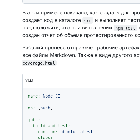
В этом примере показано, как создать для пр
создает код в каталоге
и выполняет тест
src
предположить, что при выполнении
npm test
создан отчет об объеме протестированного к
Рабочий процесс отправляет рабочие артефак
все файлы Markdown. Также в виде другого а
.
coverage.html
YAML
name:
Node
CI
on:
 [
push
]

jobs:
build_and_test:
runs-on:
ubuntu-latest
steps: