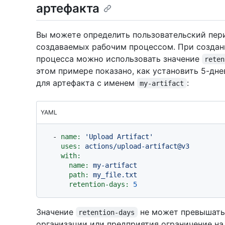
артефакта
Вы можете определить пользовательский пери
создаваемых рабочим процессом. При создани
процесса можно использовать значение
reten
этом примере показано, как установить 5-дн
для артефакта с именем
:
my-artifact
YAML
-
name:
'Upload Artifact'
uses:
actions/upload-artifact@v3
with:
name:
my-artifact
path:
my_file.txt
retention-days:
5
Значение
не может превышать 
retention-days
организации или предприятия ограничение на