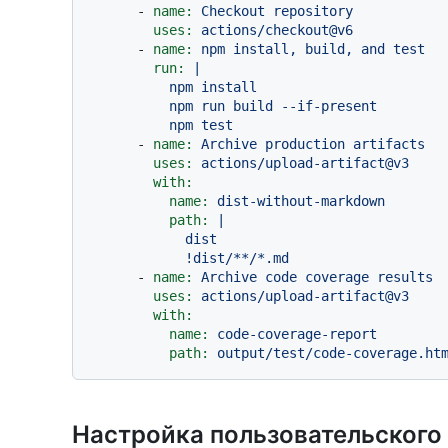
-
name:
Checkout
repository
uses:
actions/checkout@v6
-
name:
npm
install,
build,
and
test
run:
|

          npm install

          npm run build --if-present

-
name:
Archive
production
artifacts
uses:
actions/upload-artifact@v3
with:
name:
dist-without-markdown
path:
|

            dist

-
name:
Archive
code
coverage
results
uses:
actions/upload-artifact@v3
with:
name:
code-coverage-report
path:
output/test/code-coverage.ht
Настройка пользовательского