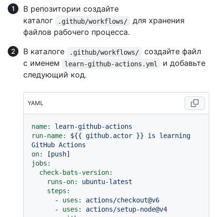
В репозитории создайте
каталог
для хранения
.github/workflows/
файлов рабочего процесса.
В каталоге
создайте файл
.github/workflows/
с именем
и добавьте
learn-github-actions.yml
следующий код.
YAML
name:
learn-github-actions
run-name:
${{
github.actor
}}
is
learning
GitHub
Actions
on:
 [
push
jobs:
check-bats-version:
runs-on:
ubuntu-latest
steps:
-
uses:
actions/checkout@v6
-
uses:
actions/setup-node@v4