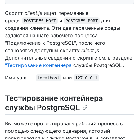
Скрипт
client.js
ищет переменные
среды
и
для
POSTGRES_HOST
POSTGRES_PORT
создания клиента. Эти две переменные среды
задаются на шаге рабочего процесса
"Подключение к PostgreSQL", после чего
становятся доступны скрипту
client.js
.
Дополнительные сведения о скрипте см. в разделе
"Тестирование контейнера
службы PostgreSQL".
Имя узла —
или
.
localhost
127.0.0.1
Тестирование контейнера
службы PostgreSQL
Вы можете протестировать рабочий процесс с
помощью следующего сценария, который
подключается к службе PostgreSQL и добавляет