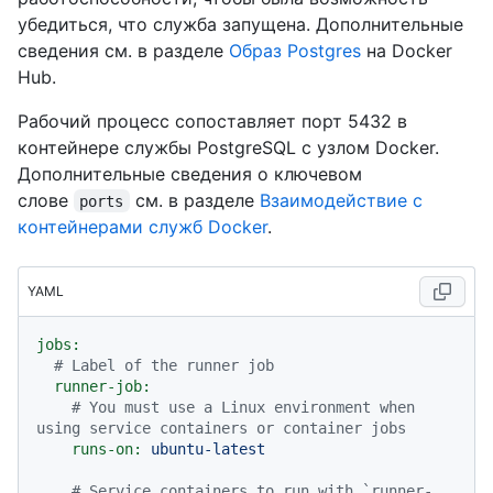
убедиться, что служба запущена. Дополнительные
сведения см. в разделе
Образ Postgres
на Docker
Hub.
Рабочий процесс сопоставляет порт 5432 в
контейнере службы PostgreSQL с узлом Docker.
Дополнительные сведения о ключевом
слове
см. в разделе
Взаимодействие с
ports
контейнерами служб Docker
.
YAML
jobs:
# Label of the runner job
runner-job:
# You must use a Linux environment when 
using service containers or container jobs
runs-on:
ubuntu-latest
# Service containers to run with `runner-