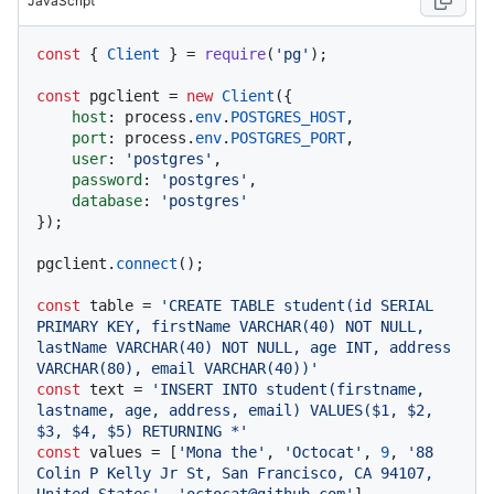
JavaScript
const
 { 
Client
 } = 
require
(
'pg'
);

const
 pgclient = 
new
Client
({

host
: process.
env
.
POSTGRES_HOST
,

port
: process.
env
.
POSTGRES_PORT
,

user
: 
'postgres'
,

password
: 
'postgres'
,

database
: 
'postgres'
});

pgclient.
connect
();

const
 table = 
'CREATE TABLE student(id SERIAL 
PRIMARY KEY, firstName VARCHAR(40) NOT NULL, 
lastName VARCHAR(40) NOT NULL, age INT, address 
VARCHAR(80), email VARCHAR(40))'
const
 text = 
'INSERT INTO student(firstname, 
lastname, age, address, email) VALUES($1, $2, 
$3, $4, $5) RETURNING *'
const
 values = [
'Mona the'
, 
'Octocat'
, 
9
, 
'88 
Colin P Kelly Jr St, San Francisco, CA 94107, 
United States'
, 
'octocat@github.com'
]
