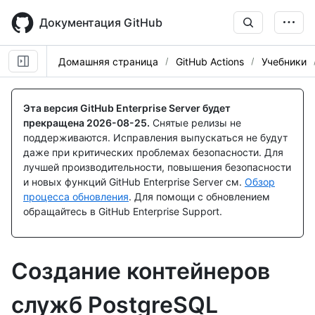
Skip
to
Документация GitHub
main
content
Домашняя страница
GitHub Actions
Учебники
Эта версия GitHub Enterprise Server будет
прекращена
2026-08-25
.
Снятые релизы не
поддерживаются. Исправления выпускаться не будут
даже при критических проблемах безопасности. Для
лучшей производительности, повышения безопасности
и новых функций GitHub Enterprise Server см.
Обзор
процесса обновления
. Для помощи с обновлением
обращайтесь в GitHub Enterprise Support.
Создание контейнеров
служб PostgreSQL