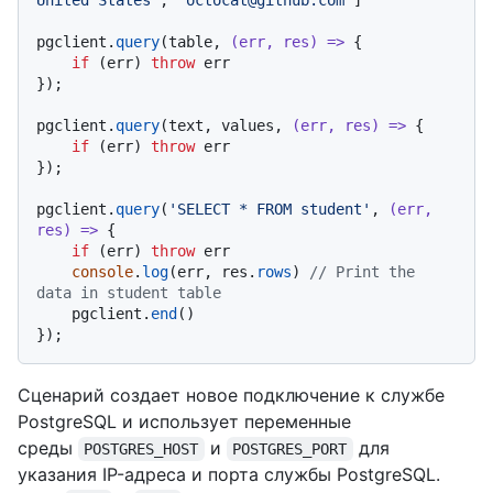
pgclient.
query
(table, 
(
err, res
) =>
 {

if
 (err) 
throw
 err

});

pgclient.
query
(text, values, 
(
err, res
) =>
 {

if
 (err) 
throw
 err

});

pgclient.
query
(
'SELECT * FROM student'
, 
(
err, 
res
) =>
 {

if
 (err) 
throw
 err

console
.
log
(err, res.
rows
) 
// Print the 
data in student table
    pgclient.
end
()

Сценарий создает новое подключение к службе
PostgreSQL и использует переменные
среды
и
для
POSTGRES_HOST
POSTGRES_PORT
указания IP-адреса и порта службы PostgreSQL.