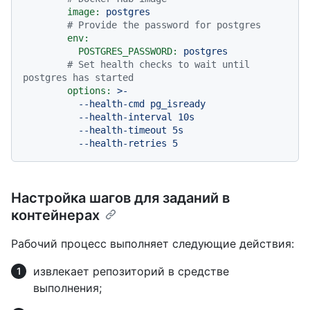
image:
postgres
# Provide the password for postgres
env:
POSTGRES_PASSWORD:
postgres
# Set health checks to wait until 
postgres has started
options:
>-

          --health-cmd pg_isready

          --health-interval 10s

          --health-timeout 5s

Настройка шагов для заданий в
контейнерах
Рабочий процесс выполняет следующие действия:
извлекает репозиторий в средстве
выполнения;