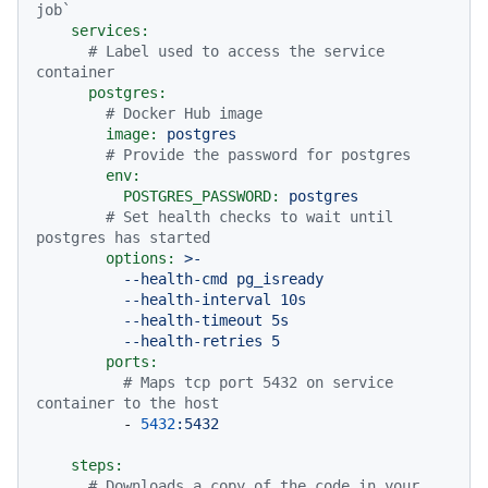
job`
services:
# Label used to access the service 
container
postgres:
# Docker Hub image
image:
postgres
# Provide the password for postgres
env:
POSTGRES_PASSWORD:
postgres
# Set health checks to wait until 
postgres has started
options:
>-

          --health-cmd pg_isready

          --health-interval 10s

          --health-timeout 5s

ports:
# Maps tcp port 5432 on service 
container to the host
-
5432
:5432
steps:
# Downloads a copy of the code in your 