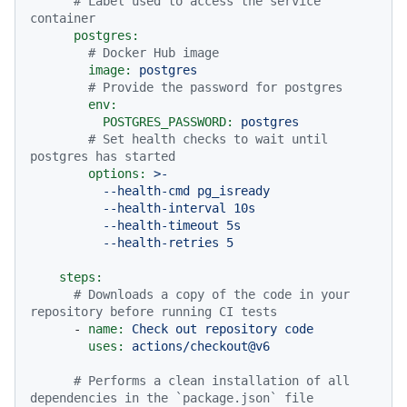
# Label used to access the service 
container
postgres:
# Docker Hub image
image:
postgres
# Provide the password for postgres
env:
POSTGRES_PASSWORD:
postgres
# Set health checks to wait until 
postgres has started
options:
>-

          --health-cmd pg_isready

          --health-interval 10s

          --health-timeout 5s

steps:
# Downloads a copy of the code in your 
repository before running CI tests
-
name:
Check
out
repository
code
uses:
actions/checkout@v6
# Performs a clean installation of all 
dependencies in the `package.json` file