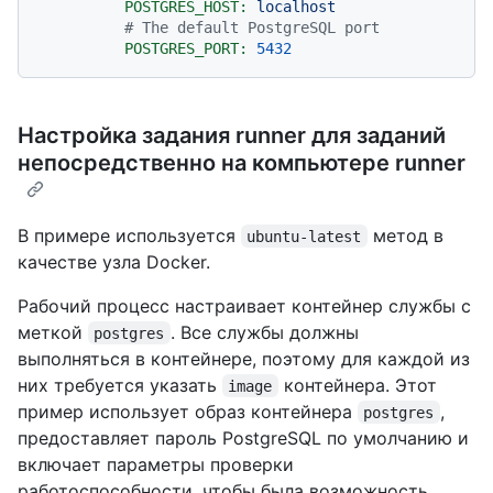
POSTGRES_HOST:
localhost
# The default PostgreSQL port
POSTGRES_PORT:
5432
Настройка задания runner для заданий
непосредственно на компьютере runner
В примере используется
метод в
ubuntu-latest
качестве узла Docker.
Рабочий процесс настраивает контейнер службы с
меткой
. Все службы должны
postgres
выполняться в контейнере, поэтому для каждой из
них требуется указать
контейнера. Этот
image
пример использует образ контейнера
,
postgres
предоставляет пароль PostgreSQL по умолчанию и
включает параметры проверки
работоспособности, чтобы была возможность