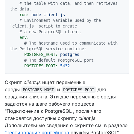
# the table with data, and then retrieves 
the data.
run:
node
client.js
# Environment variable used by the 
`client.js` script to create
# a new PostgreSQL client.
env:
# The hostname used to communicate with 
the PostgreSQL service container
POSTGRES_HOST:
postgres
# The default PostgreSQL port
POSTGRES_PORT:
5432
Скрипт
client.js
ищет переменные
среды
и
для
POSTGRES_HOST
POSTGRES_PORT
создания клиента. Эти две переменные среды
задаются на шаге рабочего процесса
"Подключение к PostgreSQL", после чего
становятся доступны скрипту
client.js
.
Дополнительные сведения о скрипте см. в разделе
"Тестирование контейнера
службы PostgreSQL".