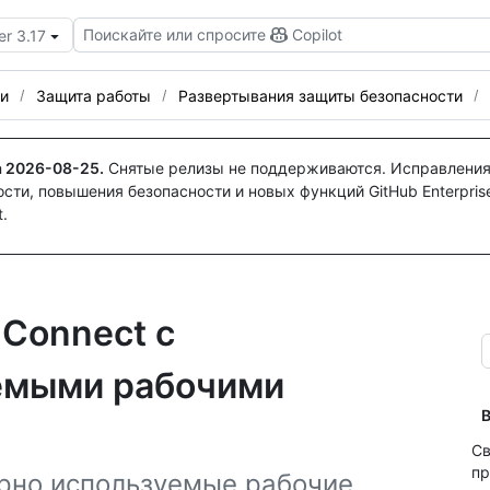
Поискайте или спросите
Copilot
er 3.17
и
Защита работы
Развертывания защиты безопасности
а
2026-08-25
.
Снятые релизы не поддерживаются. Исправления
ти, повышения безопасности и новых функций GitHub Enterprise
.
Connect с
емыми рабочими
В
Св
пр
орно используемые рабочие