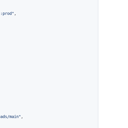
t:prod"
,

eads/main"
,
