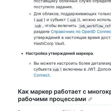
поставщику облачных служб определят
поступило задание.
Для облаков, поддерживающих только
(
) и субъект (
)), можно испол
aud
sub
, чтобы включить
sub
job_workflow_ref
разделе
Справочник по OpenID Connec
утверждений в настоящее время досту
HashiCorp Vault.
Настройка утверждений маркера
.
Вы можете настроить более детализи
субъекта
( включены в JWT. Допол
sub
Connect
.
Как маркер работает с много
рабочими процессами