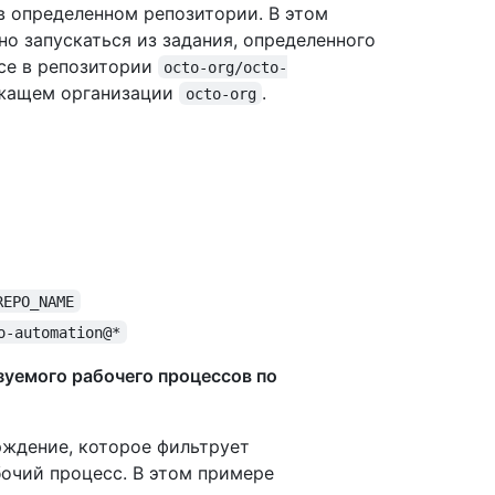
в определенном репозитории. В этом
о запускаться из задания, определенного
се в репозитории
octo-org/octo-
ежащем организации
.
octo-org
REPO_NAME
o-automation@*
зуемого рабочего процессов по
рждение, которое фильтрует
очий процесс. В этом примере