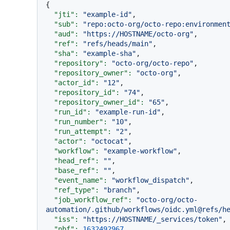
{

"jti":
"example-id"
,

"sub":
"repo:octo-org/octo-repo:environmen
"aud":
"https://HOSTNAME/octo-org"
,

"ref":
"refs/heads/main"
,

"sha":
"example-sha"
,

"repository":
"octo-org/octo-repo"
,

"repository_owner":
"octo-org"
,

"actor_id":
"12"
,

"repository_id":
"74"
,

"repository_owner_id":
"65"
,

"run_id":
"example-run-id"
,

"run_number":
"10"
,

"run_attempt":
"2"
,

"actor":
"octocat"
,

"workflow":
"example-workflow"
,

"head_ref":
""
,

"base_ref":
""
,

"event_name":
"workflow_dispatch"
,

"ref_type":
"branch"
,

"job_workflow_ref":
"octo-org/octo-
automation/.github/workflows/oidc.yml@refs/h
"iss":
"https://HOSTNAME/_services/token"
,

"nbf":
1632492967
,
