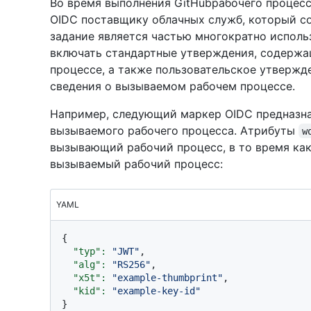
Во время выполнения GitHubрабочего процес
OIDC поставщику облачных служб, который со
задание является частью многократно исполь
включать стандартные утверждения, содерж
процессе, а также пользовательское утверж
сведения о вызываемом рабочем процессе.
Например, следующий маркер OIDC предназна
вызываемого рабочего процесса. Атрибуты
w
вызывающий рабочий процесс, в то время ка
вызываемый рабочий процесс:
YAML
{

"typ":
"JWT"
,

"alg":
"RS256"
,

"x5t":
"example-thumbprint"
,

"kid":
"example-key-id"
}
