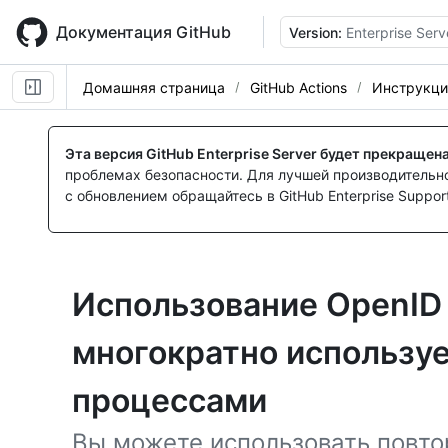
Skip
to
Документация GitHub
Version:
Enterprise Serv
main
content
Домашняя страница
GitHub Actions
Инструкци
Эта версия GitHub Enterprise Server будет прекращен
проблемах безопасности. Для лучшей производительнос
с обновлением обращайтесь в GitHub Enterprise Support
Использование OpenID 
многократно использу
процессами
Вы можете использовать повт