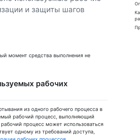
Оп
изации и защиты шагов
Ка
ра
П
нный момент средства выполнения не
льзуемых рабочих
ртывания из одного рабочего процесса в
емый рабочий процесс, выполняющий
 рабочий процесс может использоваться
твует одному из требований доступа,
урации рабочих процессов
.