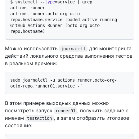
$ 
systemctl --
type
=service | grep 
actions.runner
actions.runner.octo-org-octo-
repo.hostname.service loaded active running 
GitHub Actions Runner (octo-org-octo-
Можно использовать
для мониторинга
journalctl
действий локального средства выполнения тестов
в реальном времени:
sudo journalctl -u actions.runner.octo-org-
В этом примере выходных данных можно
посмотреть запуск
, получить задание с
runner01
именем
, а затем отобразить итоговое
testAction
состояние: