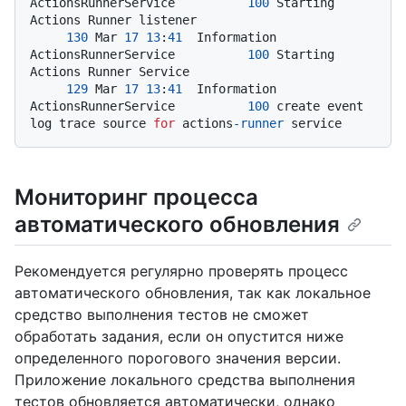
ActionsRunnerService          
100
 Starting 
Actions Runner listener

130
 Mar 
17
13
:
41
  Information 
ActionsRunnerService          
100
 Starting 
Actions Runner Service

129
 Mar 
17
13
:
41
  Information 
ActionsRunnerService          
100
 create event 
log trace source 
for
 actions
-runner
Мониторинг процесса
автоматического обновления
Рекомендуется регулярно проверять процесс
автоматического обновления, так как локальное
средство выполнения тестов не сможет
обработать задания, если он опустится ниже
определенного порогового значения версии.
Приложение локального средства выполнения
тестов обновляется автоматически, однако