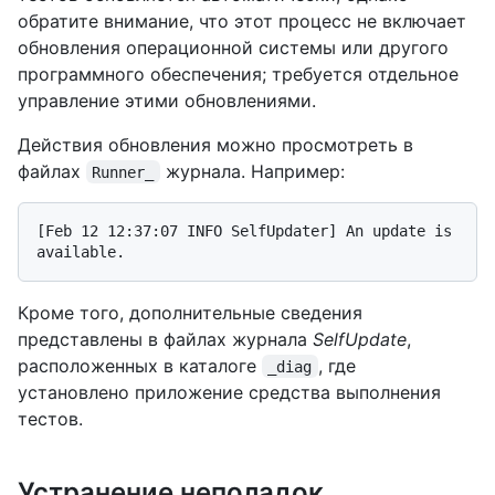
обратите внимание, что этот процесс не включает
обновления операционной системы или другого
программного обеспечения; требуется отдельное
управление этими обновлениями.
Действия обновления можно просмотреть в
файлах
журнала. Например:
Runner_
[Feb 12 12:37:07 INFO SelfUpdater] An update is 
Кроме того, дополнительные сведения
представлены в файлах журнала
SelfUpdate
,
расположенных в каталоге
, где
_diag
установлено приложение средства выполнения
тестов.
Устранение неполадок