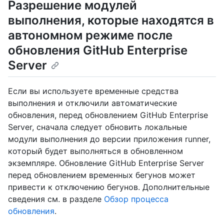
Разрешение модулей
выполнения, которые находятся в
автономном режиме после
обновления GitHub Enterprise
Server
Если вы используете временные средства
выполнения и отключили автоматические
обновления, перед обновлением GitHub Enterprise
Server, сначала следует обновить локальные
модули выполнения до версии приложения runner,
который будет выполняться в обновленном
экземпляре. Обновление GitHub Enterprise Server
перед обновлением временных бегунов может
привести к отключению бегунов. Дополнительные
сведения см. в разделе
Обзор процесса
обновления
.