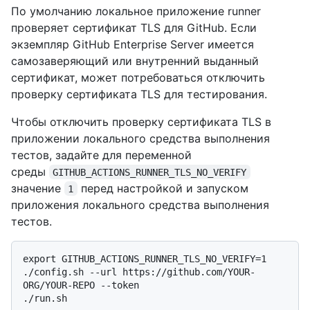
По умолчанию локальное приложение runner
проверяет сертификат TLS для GitHub. Если
экземпляр GitHub Enterprise Server имеется
самозаверяющий или внутренний выданный
сертификат, может потребоваться отключить
проверку сертификата TLS для тестирования.
Чтобы отключить проверку сертификата TLS в
приложении локального средства выполнения
тестов, задайте для переменной
среды
GITHUB_ACTIONS_RUNNER_TLS_NO_VERIFY
значение
перед настройкой и запуском
1
приложения локального средства выполнения
тестов.
export GITHUB_ACTIONS_RUNNER_TLS_NO_VERIFY=1

./config.sh --url https://github.com/YOUR-
ORG/YOUR-REPO --token
