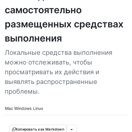
самостоятельно
размещенных средствах
выполнения
Локальные средства выполнения
можно отслеживать, чтобы
просматривать их действия и
выявлять распространенные
проблемы.
Platform navigation
Mac
Windows
Linux
Копировать как Markdown