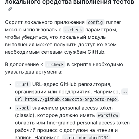
локального средства выполнения тестов
Скрипт локального приложения
runner
config
можно использовать с
параметром,
--check
чтобы убедиться, что локальный модуль
выполнения может получить доступ ко всем
необходимым сетевым службам GitHub.
В дополнение к
в скрипте необходимо
--check
указать два аргумента:
URL-адрес GitHub репозитория,
--url
организации или предприятия. Например,
--
.
url https://github.com/octo-org/octo-repo
значением personal access token
--pat
(classic), которое должно иметь
workflow
область или fine-grained personal access token
рабочий процесс с доступом на чтение и
запись. Например,
.
--pat ghp_abcd1234