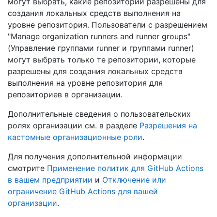
могут выбрать, какие репозитории разрешены для
создания локальных средств выполнения на
уровне репозитория. Пользователи с разрешением
"Manage organization runners and runner groups"
(Управление группами runner и группами runner)
могут выбрать только те репозитории, которые
разрешены для создания локальных средств
выполнения на уровне репозитория для
репозиториев в организации.
Дополнительные сведения о пользовательских
ролях организации см. в разделе
Разрешения на
кастомные организационные роли
.
Для получения дополнительной информации
смотрите
Применение политик для GitHub Actions
в вашем предприятии
и
Отключение или
ограничение GitHub Actions для вашей
организации
.