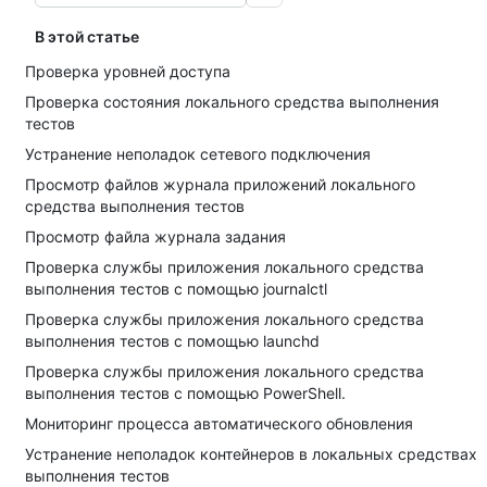
В этой статье
Проверка уровней доступа
Проверка состояния локального средства выполнения
тестов
Устранение неполадок сетевого подключения
Просмотр файлов журнала приложений локального
средства выполнения тестов
Просмотр файла журнала задания
Проверка службы приложения локального средства
выполнения тестов с помощью journalctl
Проверка службы приложения локального средства
выполнения тестов с помощью launchd
Проверка службы приложения локального средства
выполнения тестов с помощью PowerShell.
Мониторинг процесса автоматического обновления
Устранение неполадок контейнеров в локальных средствах
выполнения тестов