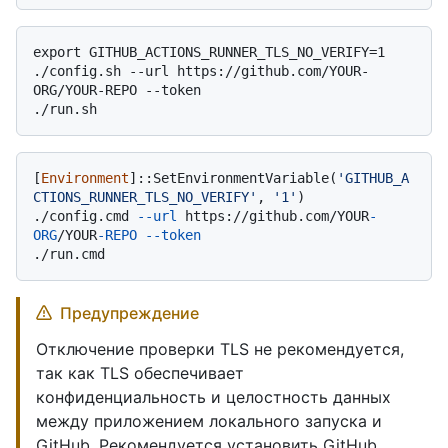
export GITHUB_ACTIONS_RUNNER_TLS_NO_VERIFY=1

./config.sh --url https://github.com/YOUR-
ORG/YOUR-REPO --token

[
Environment
]::SetEnvironmentVariable(
'GITHUB_A
CTIONS_RUNNER_TLS_NO_VERIFY'
, 
'1'
)

./config.cmd 
--url
 https://github.com/YOUR
-
ORG
/YOUR
-REPO
--token
Предупреждение
Отключение проверки TLS не рекомендуется,
так как TLS обеспечивает
конфиденциальность и целостность данных
между приложением локального запуска и
GitHub. Рекомендуется установить GitHub