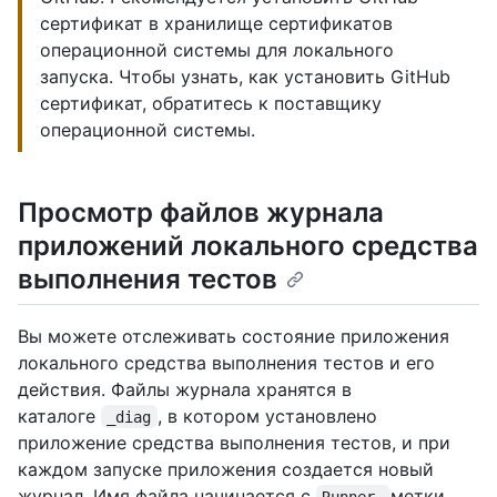
сертификат в хранилище сертификатов
операционной системы для локального
запуска. Чтобы узнать, как установить GitHub
сертификат, обратитесь к поставщику
операционной системы.
Просмотр файлов журнала
приложений локального средства
выполнения тестов
Вы можете отслеживать состояние приложения
локального средства выполнения тестов и его
действия. Файлы журнала хранятся в
каталоге
, в котором установлено
_diag
приложение средства выполнения тестов, и при
каждом запуске приложения создается новый
журнал. Имя файла начинается с
метки
Runner_