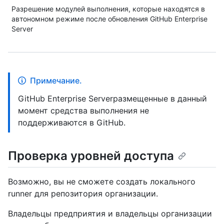
Разрешение модулей выполнения, которые находятся в
автономном режиме после обновления GitHub Enterprise
Server
Примечание.
GitHub Enterprise Serverразмещенные в данный
момент средства выполнения не
поддерживаются в GitHub.
Проверка уровней доступа
Возможно, вы не сможете создать локального
runner для репозитория организации.
Владельцы предприятия и владельцы организации