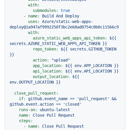
with:
submodules:
true
-
name:
Build
And
Deploy
uses:
Azure/static-web-apps-
deploy@1a947af9992250f3bc2e68ad0754c0b0c11566c9
with:
azure_static_web_apps_api_token:
${{
secrets.AZURE_STATIC_WEB_APPS_API_TOKEN
}}
repo_token:
${{
secrets.GITHUB_TOKEN
}}
action:
"upload"
app_location:
${{
env.APP_LOCATION
}}
api_location:
${{
env.API_LOCATION
}}
output_location:
${{
env.OUTPUT_LOCATION
}}
close_pull_request:
if:
github.event_name
==
'pull_request'
&&
github.event.action
==
'closed'
runs-on:
ubuntu-latest
name:
Close
Pull
Request
steps:
-
name:
Close
Pull
Request