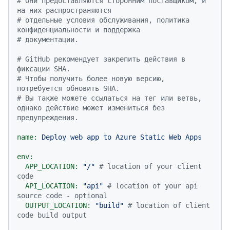
# Они предоставляются сторонним поставщиком, и 
на них распространяются
# отдельные условия обслуживания, политика 
конфиденциальности и поддержка
# документации.
# GitHub рекомендует закрепить действия в 
фиксации SHA.
# Чтобы получить более новую версию, 
потребуется обновить SHA.
# Вы также можете ссылаться на тег или ветвь, 
однако действие может измениться без 
предупреждения.
name:
Deploy
web
app
to
Azure
Static
Web
Apps
env:
APP_LOCATION:
"/"
# location of your client 
code
API_LOCATION:
"api"
# location of your api 
source code - optional
OUTPUT_LOCATION:
"build"
# location of client 
code build output