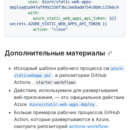
uses:
Azure/static-web-apps-
deploy@1a947af9992250f3bc2e68ad0754c0b0c11566c9
with:
azure_static_web_apps_api_token:
${{
secrets.AZURE_STATIC_WEB_APPS_API_TOKEN
}}
action:
"close"
Дополнительные материалы
Исходный шаблон рабочего процесса см
azure-
. в репозитории GitHub
staticwebapp.yml
Actions .
starter-workflows
Действие, используемое для развертывания
веб-приложения, — это официальное действие
Azure
.
Azure/static-web-apps-deploy
Больше примеров рабочих процессов GitHub
Action, которые развертываются в Azure,
смотрите репозиторий
actions-workflow-