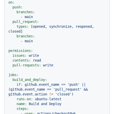
on:
push:
branches:
-
main
pull_request:
types:
 [
opened
, 
synchronize
, 
reopened
, 
closed
]

branches:
-
main
permissions:
issues:
write
contents:
read
pull-requests:
write
jobs:
build_and_deploy:
if:
github.event_name
==
'push'
||
(github.event_name
==
'pull_request'
&&
github.event.action
!=
'closed'
)
runs-on:
ubuntu-latest
name:
Build
and
Deploy
steps:
-
uses:
actions/checkout@v6