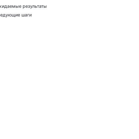
идаемые результаты
едующие шаги