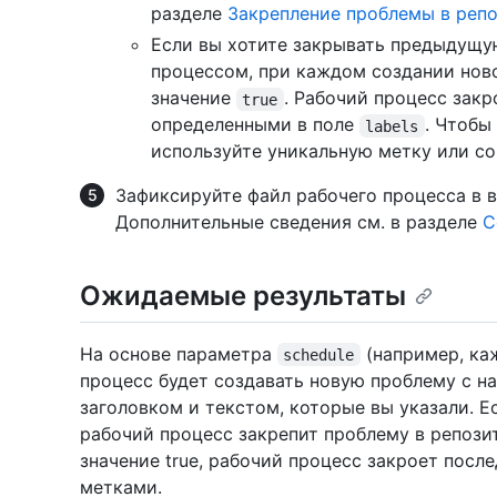
разделе
Закрепление проблемы в реп
Если вы хотите закрывать предыдущу
процессом, при каждом создании нов
значение
. Рабочий процесс зак
true
определенными в поле
. Чтобы
labels
используйте уникальную метку или со
Зафиксируйте файл рабочего процесса в 
Дополнительные сведения см. в разделе
С
Ожидаемые результаты
На основе параметра
(например, ка
schedule
процесс будет создавать новую проблему с н
заголовком и текстом, которые вы указали. Е
рабочий процесс закрепит проблему в репози
значение true, рабочий процесс закроет пос
метками.