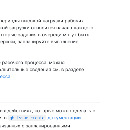
периоды высокой нагрузки рабочих
окой загрузки относится начало каждого
которые задания в очереди могут быть
держки, запланируйте выполнение
 рабочего процесса, можно
лнительные сведения см. в разделе
есса
.
ых действиях, которые можно сделать с
м. в
документации
.
gh issue create
вязанных с запланированными