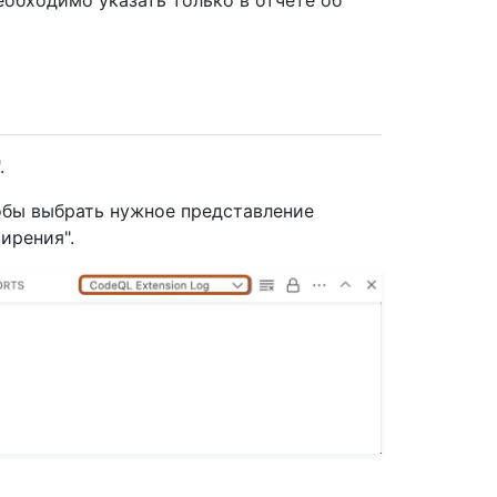
обходимо указать только в отчете об
.
обы выбрать нужное представление
ирения".