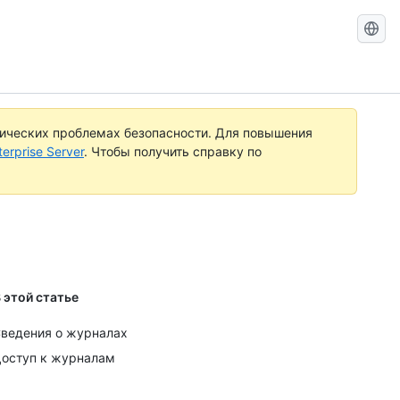
Search
GitHub
Docs
тических проблемах безопасности. Для повышения
rprise Server
. Чтобы получить справку по
 этой статье
ведения о журналах
оступ к журналам