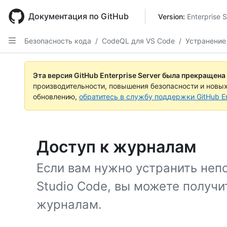
Skip
to
Документация по GitHub
Version: 
Enterprise 
main
content
Безопасность кода
/
CodeQL для VS Code
/
Устранение
Эта версия GitHub Enterprise Server была прекращена
производительности, повышения безопасности и новы
обновлению,
обратитесь в службу поддержки GitHub En
Доступ к журналам
Если вам нужно устранить непо
Studio Code, вы можете получи
журналам.