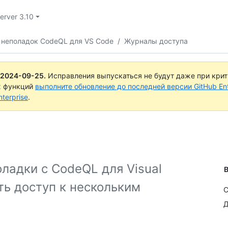
Server 3.10
 неполадок CodeQL для VS Code
/
Журналы доступа
2024-09-25
.
Исправления выпускаться не будут даже при кри
х функций
выполните обновление до последней версии GitHub Ente
terprise
.
ладки с CodeQL для Visual
В
ть доступ к нескольким
С
Д