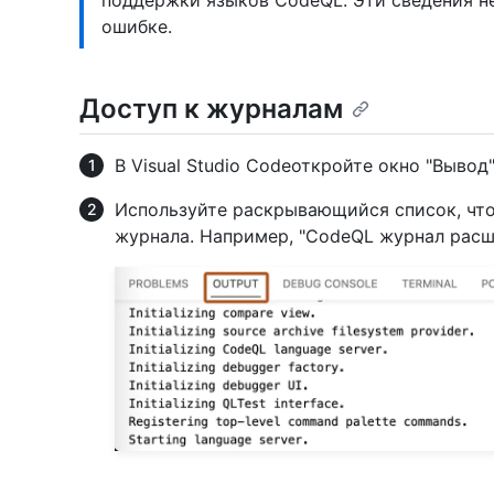
поддержки языков CodeQL. Эти сведения не
ошибке.
Доступ к журналам
В Visual Studio Codeоткройте окно "Вывод"
Используйте раскрывающийся список, чт
журнала. Например, "CodeQL журнал расш