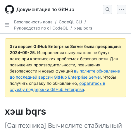
Skip
to
Документация по GitHub
main
content
Безопасность кода
/
CodeQL CLI
/
Руководство по cli CodeQL
/
хэш bqrs
Эта версия GitHub Enterprise Server была прекращена
2024-09-25
.
Исправления выпускаться не будут
даже при критических проблемах безопасности. Для
повышения производительности, повышения
безопасности и новых функций
выполните обновление
до последней версии GitHub Enterprise Server
. Чтобы
получить справку по обновлению,
обратитесь в
службу поддержки GitHub Enterprise
.
хэш bqrs
[Сантехника] Вычислите стабильный