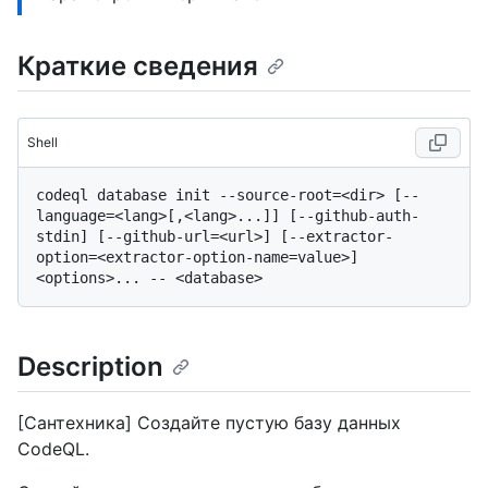
Краткие сведения
Shell
codeql database init --source-root=<dir> [--
language=<lang>[,<lang>...]] [--github-auth-
stdin] [--github-url=<url>] [--extractor-
option=<extractor-option-name=value>] 
Description
[Сантехника] Создайте пустую базу данных
CodeQL.