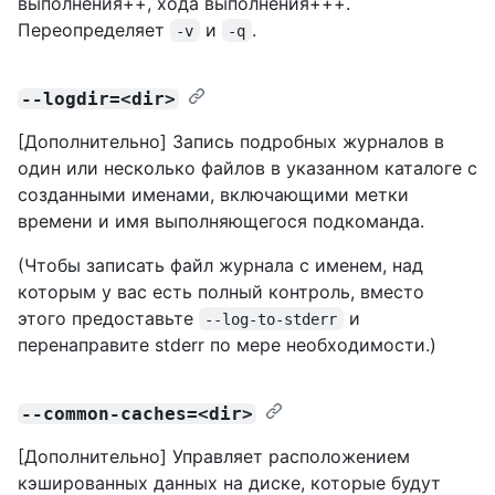
выполнения++, хода выполнения+++.
Переопределяет
и
.
-v
-q
--logdir=<dir>
[Дополнительно] Запись подробных журналов в
один или несколько файлов в указанном каталоге с
созданными именами, включающими метки
времени и имя выполняющегося подкоманда.
(Чтобы записать файл журнала с именем, над
которым у вас есть полный контроль, вместо
этого предоставьте
и
--log-to-stderr
перенаправите stderr по мере необходимости.)
--common-caches=<dir>
[Дополнительно] Управляет расположением
кэшированных данных на диске, которые будут