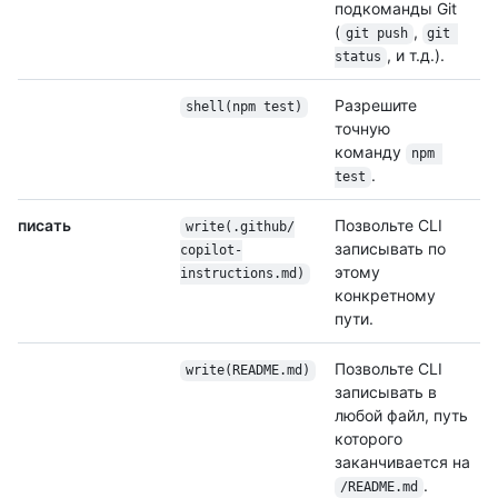
подкоманды Git
(
,
git push
git 
, и т.д.).
status
Разрешите
shell(npm test)
точную
команду
npm 
.
test
писать
Позвольте CLI
write(.github/
записывать по
copilot-
этому
instructions.md)
конкретному
пути.
Позвольте CLI
write(README.md)
записывать в
любой файл, путь
которого
заканчивается на
.
/README.md