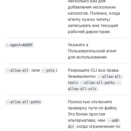
несколько раз для
добавления нескольких
каталогов. Полезно, когда
агенту нужно читать/
записывать вне текущей
рабочей директории.
Укажите a
--agent=AGENT
Пользовательский агент
для использования.
(или
)
Разрешите CLI все права.
--allow-all
--yolo
Эквивалентно
--allow-all-
tools --allow-all-paths --
.
allow-all-urls
Полностью отключите
--allow-all-paths
проверку пути по файлу.
Это более простая
альтернатива, чем
--add-
когда ограничения по
dir