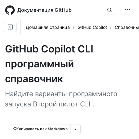
Skip
to
Документация GitHub
main
content
Домашняя страница
GitHub Copilot
Справочны
GitHub Copilot CLI
программный
справочник
Найдите варианты программного
запуска Второй пилот CLI .
Копировать как Markdown