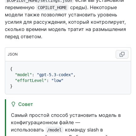
$COPILOT_HOME/settings.json
переменную
среды). Некоторые
COPILOT_HOME
модели также позволяют установить уровень
усилия для рассуждения, который контролирует,
сколько времени модель тратит на размышления
перед ответом.
JSON
{
"model"
:
"gpt-5.3-codex"
,
"effortLevel"
:
"low"
}
Совет
Самый простой способ установить модель в
конфигурационном файле —
использовать
команду slash в
/model