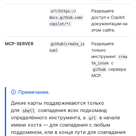
Разрешите
url(https:/
/
доступ к Copilot
docs.github.com/
документации на
copilot/
*)
этом сайте.
MCP-SERVER
Разрешите
github(create_is
только
sue)
инструмент
crea
с
te_issue
сервера
github
MCP.
Примечание.
Дикие карты поддерживаются только
для
совпадения всех подкоманд
shell
определённого инструмента, а
в начале
url
имени хоста — для совпадения с любым
поддоменом, или в конце пути для совпадения