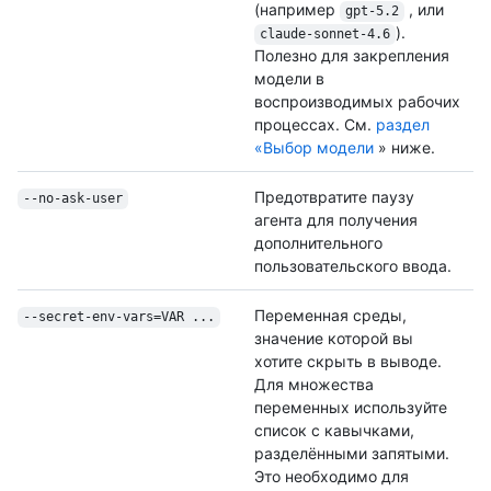
(например
, или
gpt-5.2
).
claude-sonnet-4.6
Полезно для закрепления
модели в
воспроизводимых рабочих
процессах. См.
раздел
«Выбор модели
» ниже.
Предотвратите паузу
--no-ask-user
агента для получения
дополнительного
пользовательского ввода.
Переменная среды,
--secret-env-vars=VAR ...
значение которой вы
хотите скрыть в выводе.
Для множества
переменных используйте
список с кавычками,
разделёнными запятыми.
Это необходимо для