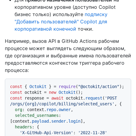
корпоративном уровне (доступно Copilot
бизнес только) используйте
подписку
"Добавить пользователей" Copilot для
корпоративной конечной
точки.
Например, вызов API в GitHub Actions рабочем
процессе может выглядеть следующим образом,
где организация и выбранные имена пользователей
предоставляются контекстом триггера рабочего
процесса:
const
 { 
Octokit
 } = 
require
(
"@octokit/action"
const
 octokit = 
new
Octokit
const
 response = 
await
 octokit.
request
(
'POST 
/orgs/{org}/copilot/billing/selected_users'
, {

org
: context.
repo
.
owner
,

selected_usernames
: 
[context.
payload
.
sender
.
login
],

headers
: {

'X-GitHub-Api-Version'
: 
'2022-11-28'