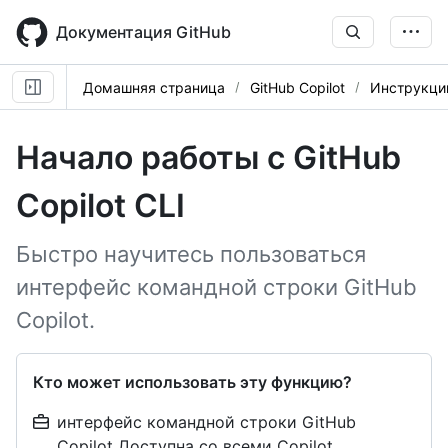
Skip
to
Документация GitHub
main
content
Домашняя страница
GitHub Copilot
Инструкци
Начало работы с GitHub
Copilot CLI
Быстро научитесь пользоваться
интерфейс командной строки GitHub
Copilot.
Кто может использовать эту функцию?
интерфейс командной строки GitHub
Copilot Доступна со всеми Copilot