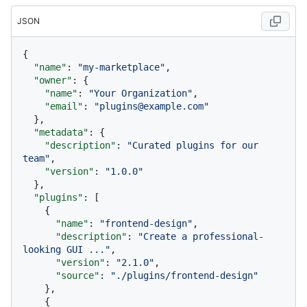
JSON
{
"name"
:
"my-marketplace"
,
"owner"
:
{
"name"
:
"Your Organization"
,
"email"
:
"plugins@example.com"
}
,
"metadata"
:
{
"description"
:
"Curated plugins for our 
team"
,
"version"
:
"1.0.0"
}
,
"plugins"
:
[
{
"name"
:
"frontend-design"
,
"description"
:
"Create a professional-
looking GUI ..."
,
"version"
:
"2.1.0"
,
"source"
:
"./plugins/frontend-design"
}
,
{