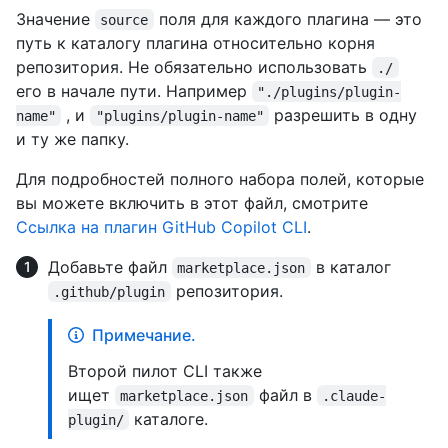
Значение
поля для каждого плагина — это
source
путь к каталогу плагина относительно корня
репозитория. Не обязательно использовать
./
его в начале пути. Например
"./plugins/plugin-
, и
разрешить в одну
name"
"plugins/plugin-name"
и ту же папку.
Для подробностей полного набора полей, которые
вы можете включить в этот файл, смотрите
Ссылка на плагин GitHub Copilot CLI
.
Добавьте файл
в каталог
marketplace.json
репозитория.
.github/plugin
Примечание.
Второй пилот CLI также
ищет
файл в
marketplace.json
.claude-
каталоге.
plugin/