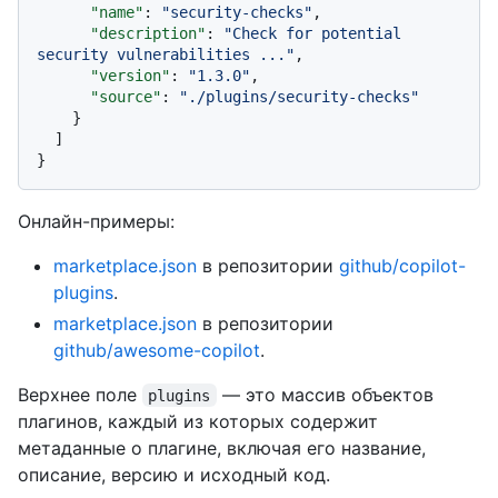
"name"
:
"security-checks"
,
"description"
:
"Check for potential 
security vulnerabilities ..."
,
"version"
:
"1.3.0"
,
"source"
:
"./plugins/security-checks"
}
]
}
Онлайн-примеры:
marketplace.json
в репозитории
github/copilot-
plugins
.
marketplace.json
в репозитории
github/awesome-copilot
.
Верхнее поле
— это массив объектов
plugins
плагинов, каждый из которых содержит
метаданные о плагине, включая его название,
описание, версию и исходный код.