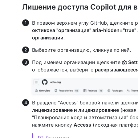
Лишение доступа Copilot для 
В правом верхнем углу GitHub, щелкните 
октикона "организация" aria-hidden="true" 
организации
.
Выберите организацию, кликнув по ней.
Под именем организации щелкните
Sett
отображается, выберите
раскрывающеес
В разделе "Access" боковой панели щелкн
лицензирование и
лицензирование
(новая 
"Планирование кода и автоматизация" бо
нажмите кнопку
Access
(исходная платфо