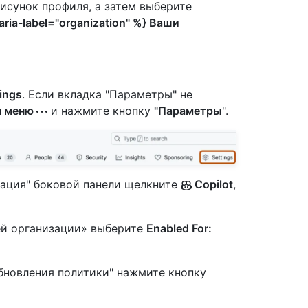
рисунок профиля, а затем выберите
aria-label="organization" %} Ваши
ings
. Если вкладка "Параметры" не
я меню
и нажмите кнопку
"Параметры
".
зация" боковой панели щелкните
Copilot
,
шей организации» выберите
Enabled For:
бновления политики" нажмите кнопку