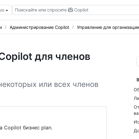
Поискайте или спросите
Copilot
eam
и
Администрирование Copilot
Управление для организаци
Copilot для членов
В
 некоторых или всех членов
Об
Ли
От
ва
Ис
a Copilot бизнес plan.
До