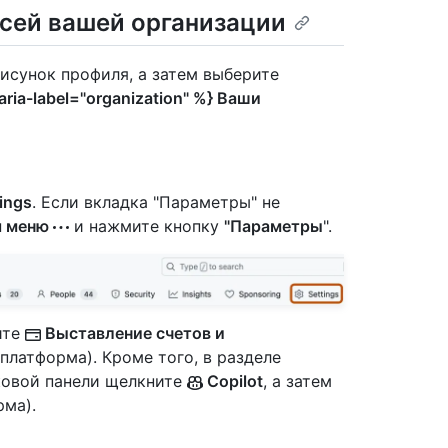
всей вашей организации
рисунок профиля, а затем выберите
aria-label="organization" %} Ваши
ings
. Если вкладка "Параметры" не
я меню
и нажмите кнопку
"Параметры
".
ите
Выставление счетов и
платформа). Кроме того, в разделе
ковой панели щелкните
Copilot
, а затем
рма).