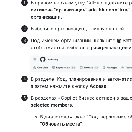
В правом верхнем углу GitHub, щелкните 
октикона "организация" aria-hidden="true" 
организации
.
Выберите организацию, кликнув по ней.
Под именем организации щелкните
Sett
отображается, выберите
раскрывающеес
В разделе "Код, планирование и автомати
а затем нажмите кнопку
Access
.
В разделах «Copilot бизнес активен в ва
selected members
.
В диалоговом окне "Подтверждение о
"Обновить места
".