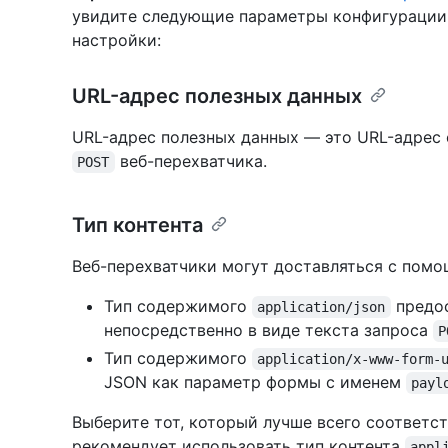
увидите следующие параметры конфигурации 
настройки:
URL-адрес полезных данных
URL-адрес полезных данных — это URL-адрес 
веб-перехватчика.
POST
Тип контента
Веб-перехватчики могут доставляться с пом
Тип содержимого
предос
application/json
непосредственно в виде текста запроса
P
Тип содержимого
application/x-www-form-
JSON как параметр формы с именем
payl
Выберите тот, который лучше всего соответс
рекомендует использовать тип контента
appl