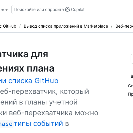
Поискайте или спросите
Copilot
eam
с GitHub
Вывод списка приложений в Marketplace
Веб-пер
атчика для
ениях плана
В
ии списка GitHub
Со
еб-перехватчик, который
Пр
нений в планы учетной
йки веб-перехватчика можно
типы событий
в
hase