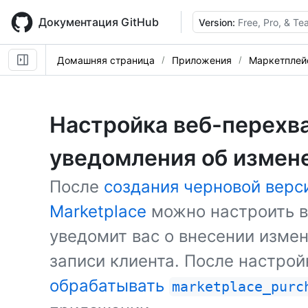
Skip
to
Документация GitHub
Version:
Free, Pro, & T
main
content
Домашняя страница
Приложения
Маркетплей
Настройка веб-перехв
уведомления об измен
После
создания черновой верс
Marketplace
можно настроить в
уведомит вас о внесении изме
записи клиента. После настро
обрабатывать
marketplace_purc