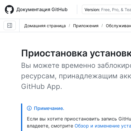
Skip
to
Документация GitHub
Version:
Free, Pro, & T
main
content
Домашняя страница
Приложения
Обслуживан
Приостановка установ
Вы можете временно заблокиро
ресурсам, принадлежащим акк
GitHub App.
Примечание.
Если вы хотите приостановить запись GitHu
владеете, смотрите
Обзор и изменение уст