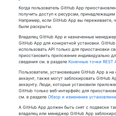
Когда пользователь GitHub App приостановлен
получить доступ к ресурсам, принадлежащим 
Например, если GitHub App вы переживаете, 
были раскрыты.
Владелец GitHub App и назначенные менедже
GitHub App для конкретной установки. GitHu
использовать API только для приостановки с
приостановить приложение индивидуально дл
сведения см. в разделе
Конечные точки REST A
Пользователи, установившие GitHub App a н
аккаунт, также могут заблокировать GitHub 
аккаунту. Люди, которые установили приложен
GitHub только веб-интерфейс для приостанов
см. в разделе
Обзор и изменение установленн
A GitHub App должен быть снят с подвески та
владелец или менеджер GitHub App заблокиро