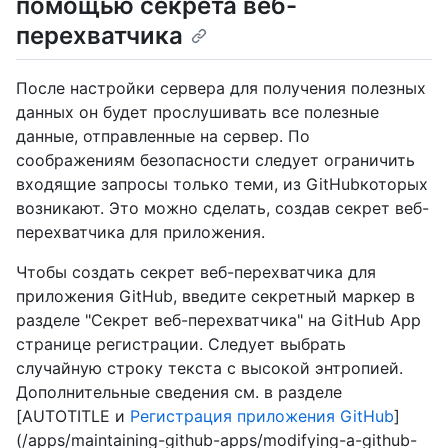
помощью секрета веб-
перехватчика
После настройки сервера для получения полезных
данных он будет прослушивать все полезные
данные, отправленные на сервер. По
соображениям безопасности следует ограничить
входящие запросы только теми, из GitHubкоторых
возникают. Это можно сделать, создав секрет веб-
перехватчика для приложения.
Чтобы создать секрет веб-перехватчика для
приложения GitHub, введите секретный маркер в
разделе "Секрет веб-перехватчика" на GitHub App
странице регистрации. Следует выбрать
случайную строку текста с высокой энтропией.
Дополнительные сведения см. в разделе
[AUTOTITLE и
Регистрация приложения GitHub
]
(/apps/maintaining-github-apps/modifying-a-github-