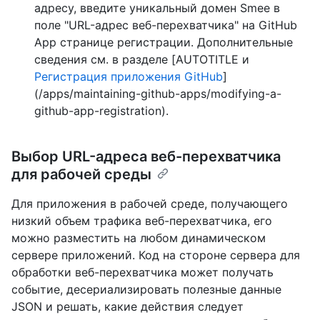
адресу, введите уникальный домен Smee в
поле "URL-адрес веб-перехватчика" на GitHub
App странице регистрации. Дополнительные
сведения см. в разделе [AUTOTITLE и
Регистрация приложения GitHub
]
(/apps/maintaining-github-apps/modifying-a-
github-app-registration).
Выбор URL-адреса веб-перехватчика
для рабочей среды
Для приложения в рабочей среде, получающего
низкий объем трафика веб-перехватчика, его
можно разместить на любом динамическом
сервере приложений. Код на стороне сервера для
обработки веб-перехватчика может получать
событие, десериализировать полезные данные
JSON и решать, какие действия следует