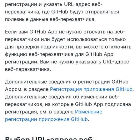
регистрации и указать URL-адрес веб-
перехватчика, где GitHub будут отправляться
полезные данные веб-перехватчика.
Если вам GitHub App не нужно отвечать на веб-
перехватчики или будет использоваться только
для проверки подлинности, вы можете отключить
функцию веб-перехватчика для GitHub App
регистрации. Вам не нужно указывать URL-адрес
веб-перехватчика.
Дополнительные сведения о регистрации GitHub
Appсм. в разделе
Регистрация приложения GitHub
.
Дополнительные сведения об изменении веб-
перехватчиков, на которые GitHub App подписана
регистрация, см. в разделе
Изменение
регистрации приложения GitHub
.
Выбор URL-адреса веб-