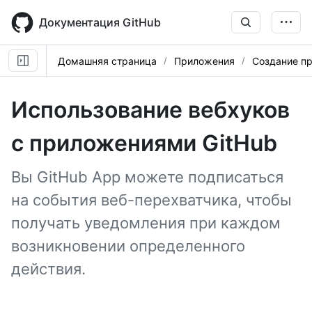
Skip
to
Документация GitHub
main
content
Домашняя страница
Приложения
Создание пр
Использование вебхуков
с приложениями GitHub
Вы GitHub App можете подписаться
на события веб-перехватчика, чтобы
получать уведомления при каждом
возникновении определенного
действия.