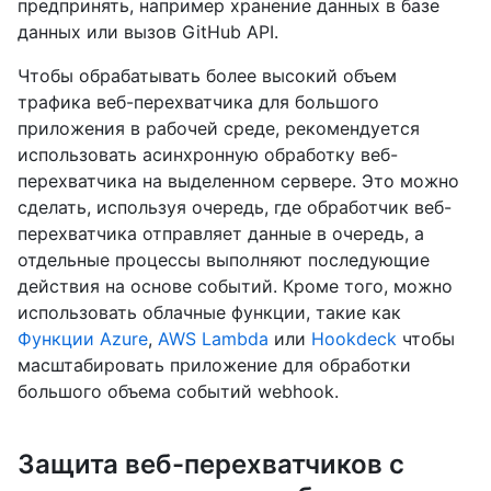
предпринять, например хранение данных в базе
данных или вызов GitHub API.
Чтобы обрабатывать более высокий объем
трафика веб-перехватчика для большого
приложения в рабочей среде, рекомендуется
использовать асинхронную обработку веб-
перехватчика на выделенном сервере. Это можно
сделать, используя очередь, где обработчик веб-
перехватчика отправляет данные в очередь, а
отдельные процессы выполняют последующие
действия на основе событий. Кроме того, можно
использовать облачные функции, такие как
Функции Azure
,
AWS Lambda
или
Hookdeck
чтобы
масштабировать приложение для обработки
большого объема событий webhook.
Защита веб-перехватчиков с