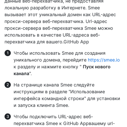
данные веб-перехватчика, не предоставляя
локальную разработку в Интернете. Smee
вызывает этот уникальный домен как URL-адрес
прокси-сервера веб-перехватчика. Url-адрес
прокси-сервера веб-перехватчика Smee можно
использовать в качестве URL-адреса веб-
перехватчика для вашего.GitHub App
Чтобы использовать Smee для создания
уникального домена, перейдите
https://smee.io
к разделу и нажмите кнопку "
Пуск нового
канала
".
На странице канала Smee следуйте
инструкциям в разделе "Использование
интерфейса командной строки" для установки
и запуска клиента Smee.
Чтобы подключить URL-адрес веб-
перехватчика Smee к GitHub Appвашему url-