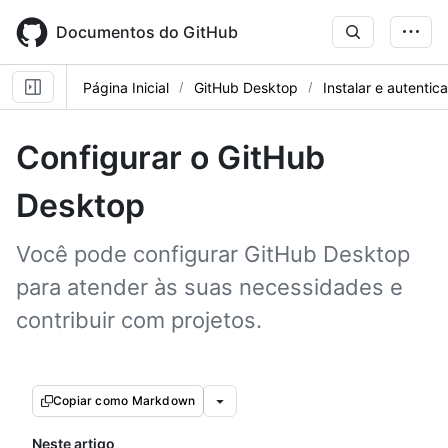
Skip
to
Documentos do GitHub
main
content
Página Inicial
GitHub Desktop
Instalar e autentica
Configurar o GitHub
Desktop
Você pode configurar GitHub Desktop
para atender às suas necessidades e
contribuir com projetos.
Copiar como Markdown
Neste artigo