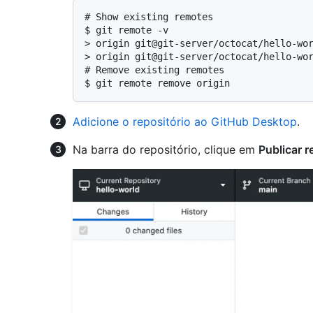
# 
Show existing remotes
$ 
git remote -v
> 
origin git@git-server/octocat/hello-wo
> 
origin git@git-server/octocat/hello-wo
# 
Remove existing remotes
$ 
git remote remove origin
Adicione o repositório ao GitHub Desktop
.
Na barra do repositório, clique em
Publicar r