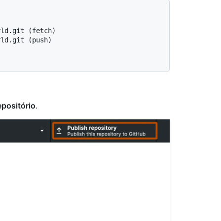
rld.git (fetch)
rld.git (push)
epositório
.