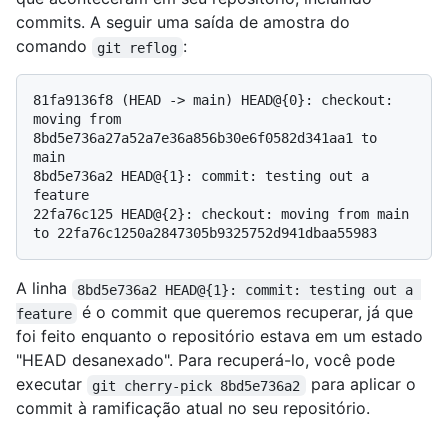
commits. A seguir uma saída de amostra do
comando
:
git reflog
81fa9136f8 (HEAD -> main) HEAD@{0}: checkout: 
moving from 
8bd5e736a27a52a7e36a856b30e6f0582d341aa1 to 
main

8bd5e736a2 HEAD@{1}: commit: testing out a 
feature

22fa76c125 HEAD@{2}: checkout: moving from main 
A linha
8bd5e736a2 HEAD@{1}: commit: testing out a 
é o commit que queremos recuperar, já que
feature
foi feito enquanto o repositório estava em um estado
"HEAD desanexado". Para recuperá-lo, você pode
executar
para aplicar o
git cherry-pick 8bd5e736a2
commit à ramificação atual no seu repositório.