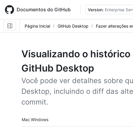
Skip
to
Documentos do GitHub
Version:
Enterprise Ser
main
content
Página Inicial
GitHub Desktop
Fazer alterações 
Visualizando o histórico
GitHub Desktop
Você pode ver detalhes sobre q
Desktop, incluindo o diff das alt
commit.
Platform navigation
Mac
Windows