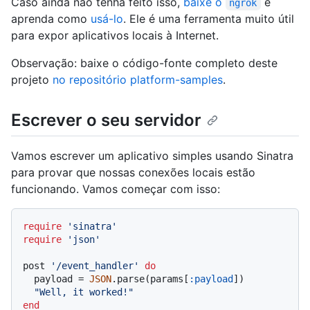
Caso ainda não tenha feito isso,
baixe o
e
ngrok
aprenda como
usá-lo
. Ele é uma ferramenta muito útil
para expor aplicativos locais à Internet.
Observação: baixe o código-fonte completo deste
projeto
no repositório platform-samples
.
Escrever o seu servidor
Vamos escrever um aplicativo simples usando Sinatra
para provar que nossas conexões locais estão
funcionando. Vamos começar com isso:
require
'sinatra'
require
'json'
post 
'/event_handler'
do
  payload = 
JSON
.parse(params[
:payload
])

"Well, it worked!"
end