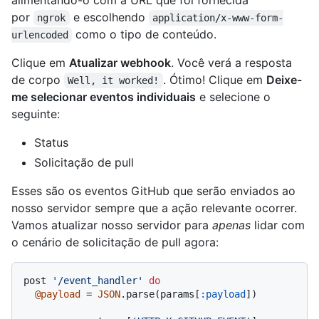
alimentando-o com a URL que foi fornecida
por
e escolhendo
ngrok
application/x-www-form-
como o tipo de conteúdo.
urlencoded
Clique em
Atualizar webhook
. Você verá a resposta
de corpo
. Ótimo! Clique em
Deixe-
Well, it worked!
me selecionar eventos individuais
e selecione o
seguinte:
Status
Solicitação de pull
Esses são os eventos GitHub que serão enviados ao
nosso servidor sempre que a ação relevante ocorrer.
Vamos atualizar nosso servidor para
apenas
lidar com
o cenário de solicitação de pull agora:
post 
'/event_handler'
do
@payload
 = 
JSON
.parse(params[
:payload
])
