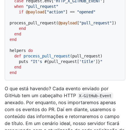
case
 request.env[
'HTTP_X_GITHUB_EVENT'
]

when
"pull_request"
if
@payload
[
"action"
] == 
"opened"
process_pull_request(
@payload
[
"pull_request"
])

end
end
end
helpers 
do
def
process_pull_request
(
pull_request
)

    puts 
"It's 
#{pull_request[
'title'
]}
"
end
end
O que está havendo? Cada evento enviado por
GitHub tem um cabeçalho HTTP
X-GitHub-Event
anexado. Por enquanto, nos importaremos apenas
com os eventos do PR. Daí em diante, usaremos o
conteúdo das informações e retornaremos o campo
de título. Em um cenário ideal, nosso servidor ficará