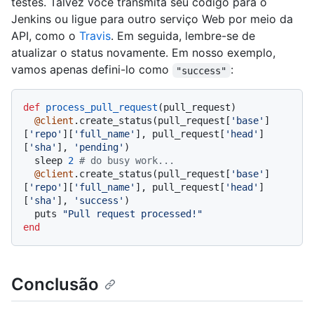
testes. Talvez você transmita seu código para o
Jenkins ou ligue para outro serviço Web por meio da
API, como o
Travis
. Em seguida, lembre-se de
atualizar o status novamente. Em nosso exemplo,
vamos apenas defini-lo como
:
"success"
def
process_pull_request
(
pull_request
)

@client
.create_status(pull_request[
'base'
]
[
'repo'
][
'full_name'
], pull_request[
'head'
]
[
'sha'
], 
'pending'
)

  sleep 
2
# do busy work...
@client
.create_status(pull_request[
'base'
]
[
'repo'
][
'full_name'
], pull_request[
'head'
]
[
'sha'
], 
'success'
)

  puts 
"Pull request processed!"
end
Conclusão