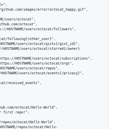
cat/following{/other_user}",

at/received_events",
