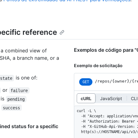
ecific reference
Exemplos de código para "G
s a combined view of
a SHA, a branch name, or a
Exemplo de solicitação
is one of:
state
/repos
/{owner}
/{r
GET
or
failure
 is
cURL
JavaScript
CLI
pending
s
success
curl -L \

  -H "Accept: application/vnd.github+json" \

  -H "Authorization: Bearer <YOUR-TOKEN>" \

ned status for a specific
  -H "X-GitHub-Api-Version: 2022-11-28" \

  http(s)://HOSTNAME/api/v3