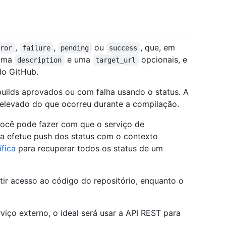
,
,
ou
, que, em
rror
failure
pending
success
 uma
e uma
opcionais, e
description
target_url
do GitHub.
ilds aprovados ou com falha usando o status. A
elevado do que ocorreu durante a compilação.
 você pode fazer com que o serviço de
ça efetue push dos status com o contexto
fica
para recuperar todos os status de um
r acesso ao código do repositório, enquanto o
iço externo, o ideal será usar a API REST para