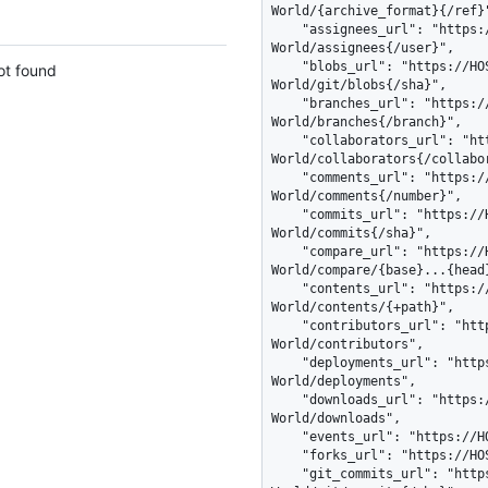
World/{archive_format}{/ref}"
    "assignees_url": "https://HOSTNAME/repos/octocat/Hello-
World/assignees{/user}",

    "blobs_url": "https://HOSTNAME/repos/octocat/Hello-
ot found
World/git/blobs{/sha}",

    "branches_url": "https://HOSTNAME/repos/octocat/Hello-
World/branches{/branch}",

    "collaborators_url": "https://HOSTNAME/repos/octocat/Hello-
World/collaborators{/collabor
    "comments_url": "https://HOSTNAME/repos/octocat/Hello-
World/comments{/number}",

    "commits_url": "https://HOSTNAME/repos/octocat/Hello-
World/commits{/sha}",

    "compare_url": "https://HOSTNAME/repos/octocat/Hello-
World/compare/{base}...{head}
    "contents_url": "https://HOSTNAME/repos/octocat/Hello-
World/contents/{+path}",

    "contributors_url": "https://HOSTNAME/repos/octocat/Hello-
World/contributors",

    "deployments_url": "https://HOSTNAME/repos/octocat/Hello-
World/deployments",

    "downloads_url": "https://HOSTNAME/repos/octocat/Hello-
World/downloads",

    "events_url": "https://HOSTNAME/repos/octocat/Hello-World/events",

    "forks_url": "https://HOSTNAME/repos/octocat/Hello-World/forks",

    "git_commits_url": "https://HOSTNAME/repos/octocat/Hello-