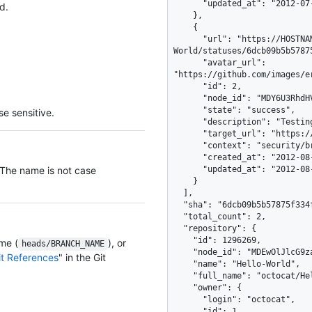
      "updated_at": "2012-07-20T01:19:13Z"

d.
    },

    {

      "url": "https://HOSTNAME/repos/octocat/Hello-
World/statuses/6dcb09b5b5787
      "avatar_url": 
"https://github.com/images/e
      "id": 2,

      "node_id": "MDY6U3RhdHVzMg==",

      "state": "success",

e sensitive.
      "description": "Testing has completed successfully",

      "target_url": "https://ci.example.com/2000/output",

      "context": "security/brakeman",

      "created_at": "2012-08-20T01:19:13Z",

 The name is not case
      "updated_at": "2012-08-20T01:19:13Z"

    }

  ],

  "sha": "6dcb09b5b57875f334f61aebed695e2e4193db5e",

  "total_count": 2,

  "repository": {

    "id": 1296269,

me (
), or
heads/BRANCH_NAME
    "node_id": "MDEwOlJlcG9zaXRvcnkxMjk2MjY5",

it References
" in the Git
    "name": "Hello-World",

    "full_name": "octocat/Hello-World",

    "owner": {

      "login": "octocat",

      "id": 1,
