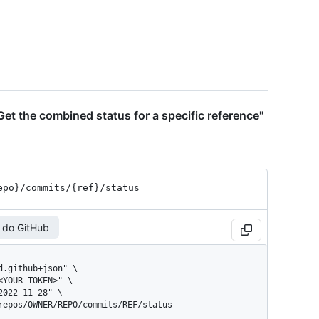
et the combined status for a specific reference"
epo}
/commits
/{ref}
/status
 do GitHub
/repos/OWNER/REPO/commits/REF/status