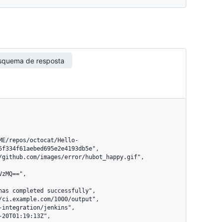
squema de resposta
5f334f61aebed695e2e4193db5e",
