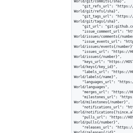
World/git/commits{/sha}",

    "git_refs_url": "https://HOSTNAME/repos/octocat/Hello-
World/git/refs{/sha}",

    "git_tags_url": "https://HOSTNAME/repos/octocat/Hello-
World/git/tags{/sha}",

    "git_url": "git:github.com/octocat/Hello-World.git",

    "issue_comment_url": "https://HOSTNAME/repos/octocat/Hello-
World/issues/comments{/number
    "issue_events_url": "https://HOSTNAME/repos/octocat/Hello-
World/issues/events{/number}"
    "issues_url": "https://HOSTNAME/repos/octocat/Hello-
World/issues{/number}",

    "keys_url": "https://HOSTNAME/repos/octocat/Hello-
World/keys{/key_id}",

    "labels_url": "https://HOSTNAME/repos/octocat/Hello-
World/labels{/name}",

    "languages_url": "https://HOSTNAME/repos/octocat/Hello-
World/languages",

    "merges_url": "https://HOSTNAME/repos/octocat/Hello-World/merges",

    "milestones_url": "https://HOSTNAME/repos/octocat/Hello-
World/milestones{/number}",

    "notifications_url": "https://HOSTNAME/repos/octocat/Hello-
World/notifications{?since,al
    "pulls_url": "https://HOSTNAME/repos/octocat/Hello-
World/pulls{/number}",

    "releases_url": "https://HOSTNAME/repos/octocat/Hello-
World/releases{/id}",
