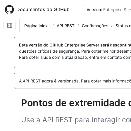
Skip
to
Documentos do GitHub
Version:
Enterprise Ser
main
content
Página Inicial
API REST
Confirmações
Status 
Nome,
Nome,
Nome,
Nome,
Nome,
Nome,
Nome,
Nome,
Nome,
Tipo,
Tipo,
Tipo,
Tipo,
Tipo,
Tipo,
Tipo,
Tipo,
Tipo,
Esta versão do GitHub Enterprise Server será desconti
Descrição
Descrição
Descrição
Descrição
Descrição
Descrição
Descrição
Descrição
Descrição
questões críticas de segurança. Para obter melhor desem
Para obter ajuda com a atualização, entre em contato com
A API REST agora é versionada.
Para obter mais informaçõ
Pontos de extremidade 
Use a API REST para interagir c