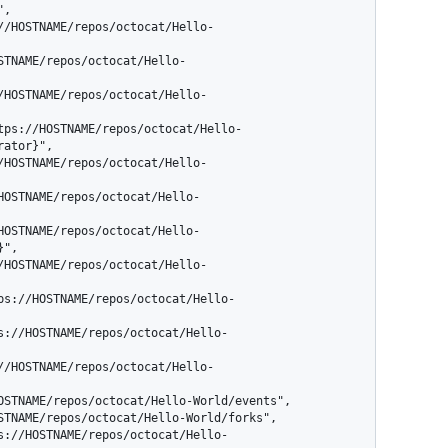
,

ator}",

",
