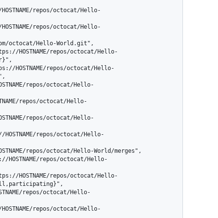
}",

,

l,participating}",
