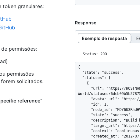
e token granulares
:
itHub
Response
 GitHub
Exemplo de resposta
E
s de permissões:
Status: 200
ead)
{

  "state": "success",

 ou permissões
  "statuses": [

forem solicitados.
    {

      "url": "https://HOSTNAME/repos/octocat/Hello-
World/statuses/6dcb09b5b5787
      "avatar_url": "https://github.com/images/error/hubot_happy.gif",

pecific reference"
      "id": 1,

      "node_id": "MDY6U3RhdHVzMQ==",

      "state": "success",

      "description": "Build has completed successfully",

      "target_url": "https://ci.example.com/1000/output",

      "context": "continuous-integration/jenkins",

      "created_at": "2012-07-20T01:19:13Z",
