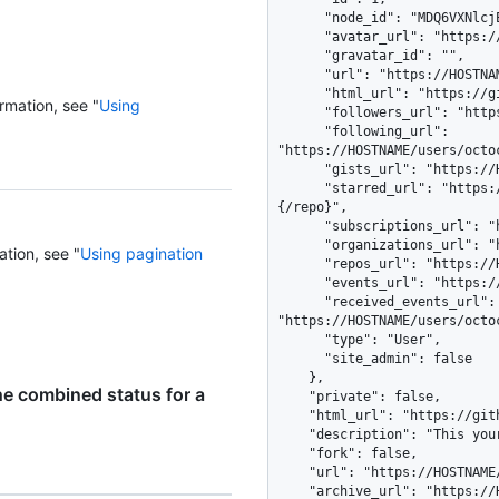
      "node_id": "MDQ6VXNlcjE=",

      "avatar_url": "https://github.com/images/error/octocat_happy.gif",

      "gravatar_id": "",

      "url": "https://HOSTNAME/users/octocat",

      "html_url": "https://github.com/octocat",

rmation, see "
Using
      "followers_url": "https://HOSTNAME/users/octocat/followers",

      "following_url": 
"https://HOSTNAME/users/octo
      "gists_url": "https://HOSTNAME/users/octocat/gists{/gist_id}",

      "starred_url": "https://HOSTNAME/users/octocat/starred{/owner}
{/repo}",

      "subscriptions_url": "https://HOSTNAME/users/octocat/subscriptions",

      "organizations_url": "https://HOSTNAME/users/octocat/orgs",

ation, see "
Using pagination
      "repos_url": "https://HOSTNAME/users/octocat/repos",

      "events_url": "https://HOSTNAME/users/octocat/events{/privacy}",

      "received_events_url": 
"https://HOSTNAME/users/octoc
      "type": "User",

      "site_admin": false

    },

he combined status for a
    "private": false,

    "html_url": "https://github.com/octocat/Hello-World",

    "description": "This your first repo!",

    "fork": false,

    "url": "https://HOSTNAME/repos/octocat/Hello-World",

    "archive_url": "https://HOSTNAME/repos/octocat/Hello-