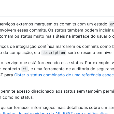
s serviços externos marquem os commits com um estado
e
ue envolvem esses commits. Os status também podem incluir
rnam os status muito mais úteis na interface do usuário 
iços de integração contínua marcarem os commits como bu
o da compilação, e a
será o resumo em nível 
description
 o serviço que está fornecendo esse status. Por exemplo,
 o contexto
, e uma ferramenta de auditoria de seguran
ci
ST para
Obter o status combinado de uma referência especí
permite acesso direcionado aos status
sem
também permiti
 como no status.
uiser fornecer informações mais detalhadas sobre um serv
ra
Pontos de extremidade da API REST para verificações
.