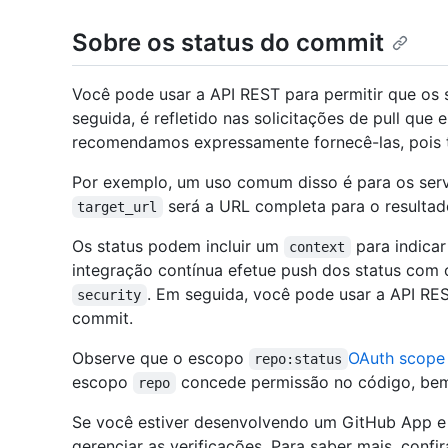
Sobre os status do commit
Você pode usar a API REST para permitir que o
seguida, é refletido nas solicitações de pull q
recomendamos expressamente fornecê-las, pois to
Por exemplo, um uso comum disso é para os serv
será a URL completa para o resultad
target_url
Os status podem incluir um
para indicar
context
integração contínua efetue push dos status com
. Em seguida, você pode usar a API RE
security
commit.
Observe que o escopo
OAuth scope
repo:status
escopo
concede permissão no código, bem
repo
Se você estiver desenvolvendo um GitHub App e q
gerenciar as verificações. Para saber mais, confi