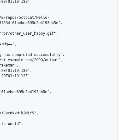
5f334f61aebed695e2e4193db5e",

rror/other_user_happy.gif",
