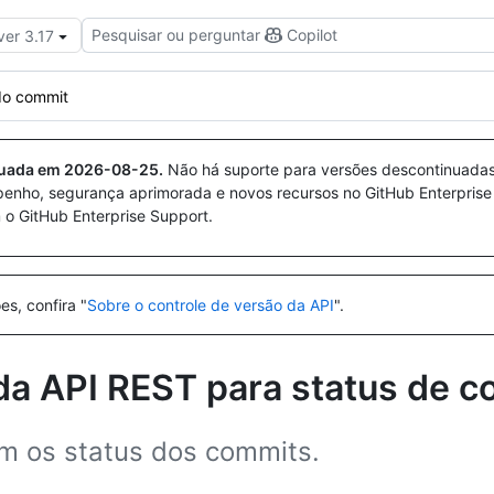
Pesquisar ou perguntar
Copilot
ver 3.17
do commit
nuada em
2026-08-25
.
Não há suporte para versões descontinuada
penho, segurança aprimorada e novos recursos no GitHub Enterprise
 o GitHub Enterprise Support.
es, confira "
Sobre o controle de versão da API
".
da API REST para status de 
om os status dos commits.