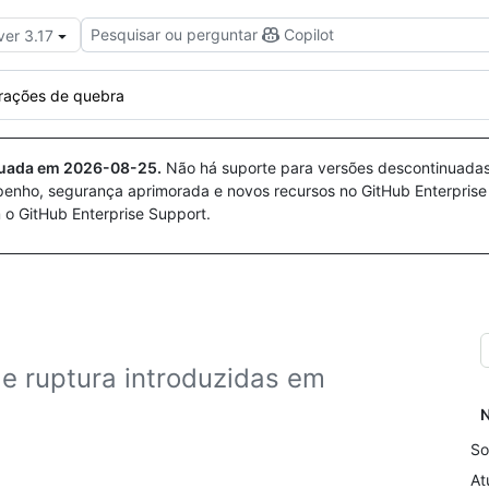
Pesquisar ou perguntar
Copilot
ver 3.17
erações de quebra
nuada em
2026-08-25
.
Não há suporte para versões descontinuada
penho, segurança aprimorada e novos recursos no GitHub Enterprise
 o GitHub Enterprise Support.
e ruptura introduzidas em
N
So
At