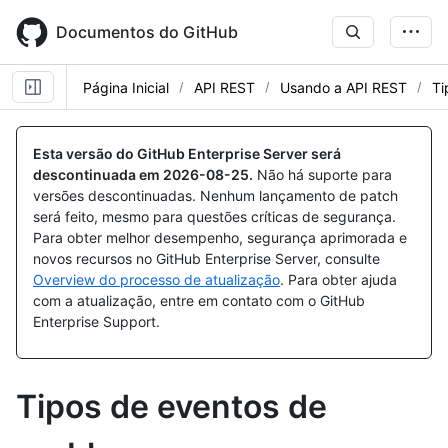
Skip
to
Documentos do GitHub
main
content
Página Inicial
API REST
Usando a API REST
Ti
Esta versão do GitHub Enterprise Server será
descontinuada em
2026-08-25
.
Não há suporte para
versões descontinuadas. Nenhum lançamento de patch
será feito, mesmo para questões críticas de segurança.
Para obter melhor desempenho, segurança aprimorada e
novos recursos no GitHub Enterprise Server, consulte
Overview do processo de atualização
. Para obter ajuda
com a atualização, entre em contato com o GitHub
Enterprise Support.
Tipos de eventos de