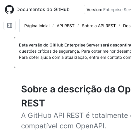
Skip
to
Documentos do GitHub
Version:
Enterprise Ser
main
content
Página Inicial
API REST
Sobre a API REST
Des
Esta versão do GitHub Enterprise Server será desconti
questões críticas de segurança. Para obter melhor desem
Para obter ajuda com a atualização, entre em contato com
Sobre a descrição da Op
REST
A GitHub API REST é totalmente
compatível com OpenAPI.