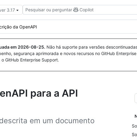
Pesquisar ou perguntar
Copilot
ver 3.17
crição da OpenAPI
nuada em
2026-08-25
.
Não há suporte para versões descontinuada
penho, segurança aprimorada e novos recursos no GitHub Enterprise
 o GitHub Enterprise Support.
enAPI para a API
N
 descrita em um documento
So
So