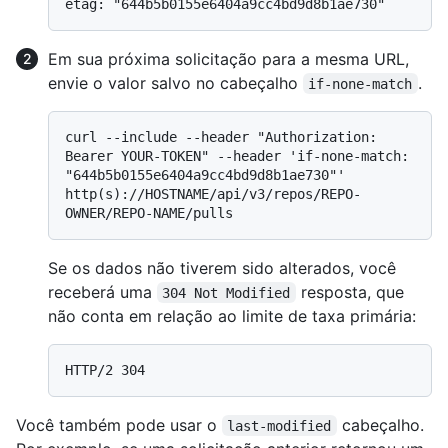
Em sua próxima solicitação para a mesma URL,
envie o valor salvo no cabeçalho
.
if-none-match
curl --include --header "Authorization: 
Bearer YOUR-TOKEN" --header 'if-none-match: 
"644b5b0155e6404a9cc4bd9d8b1ae730"' 
http(s)://HOSTNAME/api/v3/repos/REPO-
Se os dados não tiverem sido alterados, você
receberá uma
resposta, que
304 Not Modified
não conta em relação ao limite de taxa primária:
Você também pode usar o
cabeçalho.
last-modified