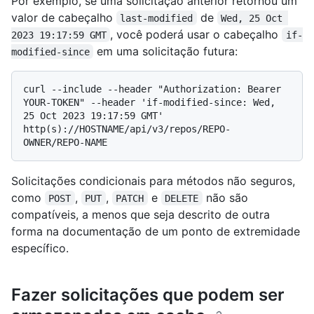
Por exemplo, se uma solicitação anterior retornou um
valor de cabeçalho
de
last-modified
Wed, 25 Oct 
, você poderá usar o cabeçalho
2023 19:17:59 GMT
if-
em uma solicitação futura:
modified-since
curl --include --header "Authorization: Bearer 
YOUR-TOKEN" --header 'if-modified-since: Wed, 
25 Oct 2023 19:17:59 GMT' 
http(s)://HOSTNAME/api/v3/repos/REPO-
Solicitações condicionais para métodos não seguros,
como
,
,
e
não são
POST
PUT
PATCH
DELETE
compatíveis, a menos que seja descrito de outra
forma na documentação de um ponto de extremidade
específico.
Fazer solicitações que podem ser