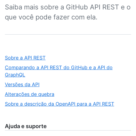
Saiba mais sobre a GitHub API REST e o
que você pode fazer com ela.
,
Sobre a API REST
1
Comparando a API REST do GitHub e a API do
of
,
GraphQL
5
2
,
Versões da API
of
3
,
Alterações de quebra
5
of
4
,
Sobre a descrição da OpenAPI para a API REST
5
of
5
5
of
5
Ajuda e suporte