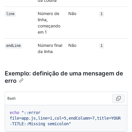
da coluna
Número de
Não
line
1
linha,
começando
em 1
Número final
Não
endLine
1
da linha
Exemplo: definição de uma mensagem de
erro
Bash
echo
"::error 
file=app.js,line=1,col=5,endColumn=7,title=YOUR
-TITLE::Missing semicolon"