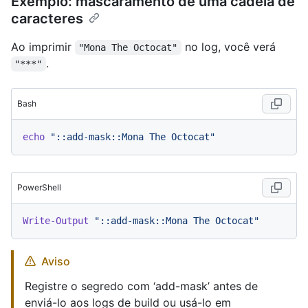
Exemplo: mascaramento de uma cadeia de
caracteres
Ao imprimir
no log, você verá
"Mona The Octocat"
.
"***"
Bash
echo
"::add-mask::Mona The Octocat"
PowerShell
Write-Output
"::add-mask::Mona The Octocat"
Aviso
Registre o segredo com ‘add-mask’ antes de
enviá-lo aos logs de build ou usá-lo em