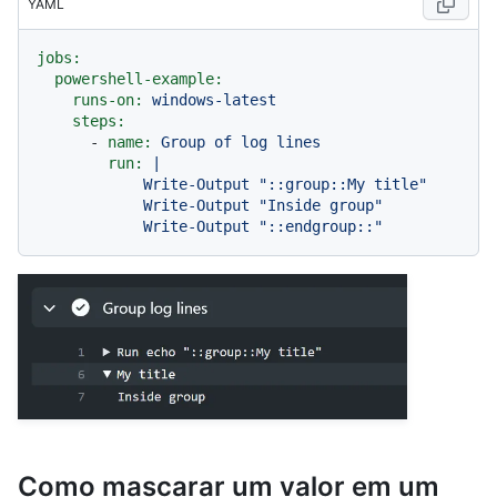
YAML
jobs:
powershell-example:
runs-on:
windows-latest
steps:
-
name:
Group
of
log
lines
run:
|

            Write-Output "::group::My title"

            Write-Output "Inside group"

Como mascarar um valor em um