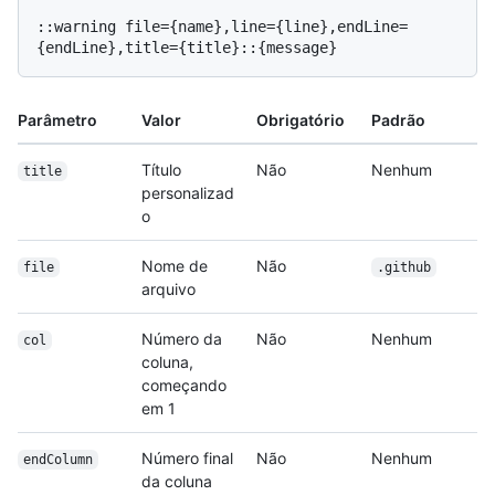
::warning file={name},line={line},endLine=
Parâmetro
Valor
Obrigatório
Padrão
Título
Não
Nenhum
title
personalizad
o
Nome de
Não
file
.github
arquivo
Número da
Não
Nenhum
col
coluna,
começando
em 1
Número final
Não
Nenhum
endColumn
da coluna