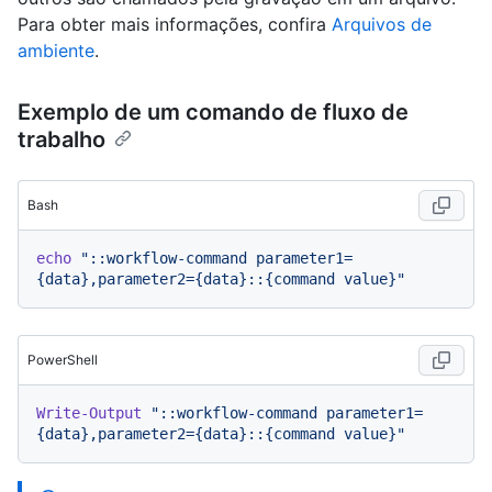
Para obter mais informações, confira
Arquivos de
ambiente
.
Exemplo de um comando de fluxo de
trabalho
Bash
echo
"::workflow-command parameter1=
{data},parameter2={data}::{command value}"
PowerShell
Write-Output
"::workflow-command parameter1=
{data},parameter2={data}::{command value}"