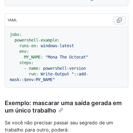
YAML
jobs:
powershell-example:
runs-on:
windows-latest
env:
MY_NAME:
"Mona The Octocat"
steps:
-
name:
powershell-version
run:
Write-Output
"::add-
mask::$env:MY_NAME"
Exemplo: mascarar uma saída gerada em
um único trabalho
Se você não precisar passar seu segredo de um
trabalho para outro, poderá: