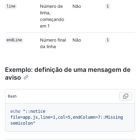
Número de
Não
line
1
linha,
começando
em 1
Número final
Não
endLine
1
da linha
Exemplo: definição de uma mensagem de
aviso
Bash
echo
"::notice 
file=app.js,line=1,col=5,endColumn=7::Missing 
semicolon"