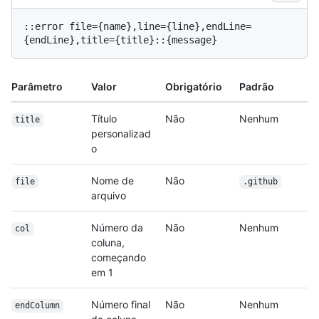
::error file={name},line={line},endLine=
Parâmetro
Valor
Obrigatório
Padrão
Título
Não
Nenhum
title
personalizad
o
Nome de
Não
file
.github
arquivo
Número da
Não
Nenhum
col
coluna,
começando
em 1
Número final
Não
Nenhum
endColumn