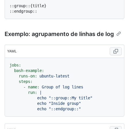
::group::{title}

Exemplo: agrupamento de linhas de log
YAML
jobs:
bash-example:
runs-on:
ubuntu-latest
steps:
-
name:
Group
of
log
lines
run:
|

            echo "::group::My title"

            echo "Inside group"
