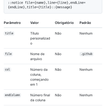
::notice file={name},line={line},endLine=
Parâmetro
Valor
Obrigatório
Padrão
Título
Não
Nenhum
title
personalizad
o
Nome de
Não
file
.github
arquivo
Número da
Não
Nenhum
col
coluna,
começando
em 1
Número final
Não
Nenhum
endColumn
da coluna