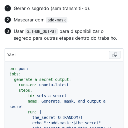
Gerar o segredo (sem transmiti-lo).
Mascarar com
.
add-mask
Usar
para disponibilizar o
GITHUB_OUTPUT
segredo para outras etapas dentro do trabalho.
YAML
on:
push
jobs:
generate-a-secret-output:
runs-on:
ubuntu-latest
steps:
-
id:
sets-a-secret
name:
Generate,
mask,
and
output
a
secret
run:
|

          the_secret=$((RANDOM))

          echo "::add-mask::$the_secret"
