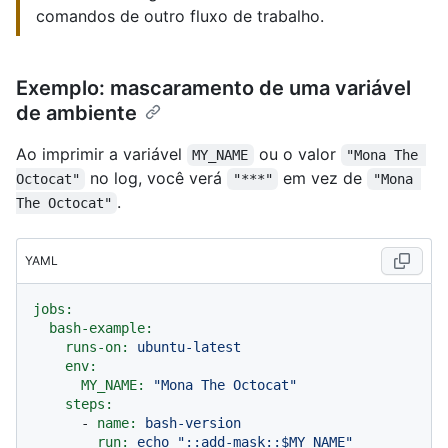
comandos de outro fluxo de trabalho.
Exemplo: mascaramento de uma variável
de ambiente
Ao imprimir a variável
ou o valor
MY_NAME
"Mona The 
no log, você verá
em vez de
Octocat"
"***"
"Mona 
.
The Octocat"
YAML
jobs:
bash-example:
runs-on:
ubuntu-latest
env:
MY_NAME:
"Mona The Octocat"
steps:
-
name:
bash-version
run:
echo
"::add-mask::$MY_NAME"