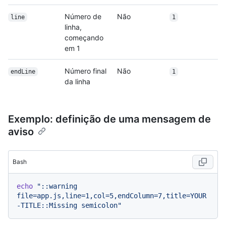
Número de
Não
line
1
linha,
começando
em 1
Número final
Não
endLine
1
da linha
Exemplo: definição de uma mensagem de
aviso
Bash
echo
"::warning 
file=app.js,line=1,col=5,endColumn=7,title=YOUR
-TITLE::Missing semicolon"