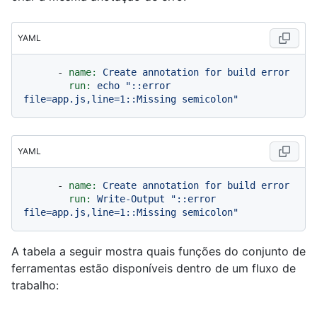
YAML
-
name:
Create
annotation
for
build
error
run:
echo
"::error 
file=app.js,line=1::Missing semicolon"
YAML
-
name:
Create
annotation
for
build
error
run:
Write-Output
"::error 
file=app.js,line=1::Missing semicolon"
A tabela a seguir mostra quais funções do conjunto de
ferramentas estão disponíveis dentro de um fluxo de
trabalho: