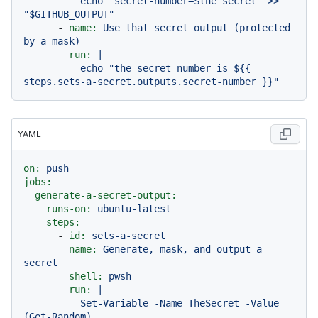
          echo "secret-number=$the_secret" >> 
-
name:
Use
that
secret
output
(protected
by
a
mask)
run:
|

          echo "the secret number is ${{ 
YAML
on:
push
jobs:
generate-a-secret-output:
runs-on:
ubuntu-latest
steps:
-
id:
sets-a-secret
name:
Generate,
mask,
and
output
a
secret
shell:
pwsh
run:
|

          Set-Variable -Name TheSecret -Value 
(Get-Random)
