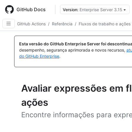
Skip
to
GitHub Docs
Version:
Enterprise Server 3.15
main
content
GitHub Actions
/
Referência
/
Fluxos de trabalho e ações
Esta versão do GitHub Enterprise Server foi descontin
desempenho, segurança aprimorada e novos recursos,
at
do GitHub Enterprise
.
Avaliar expressões em fl
ações
Encontre informações para expr