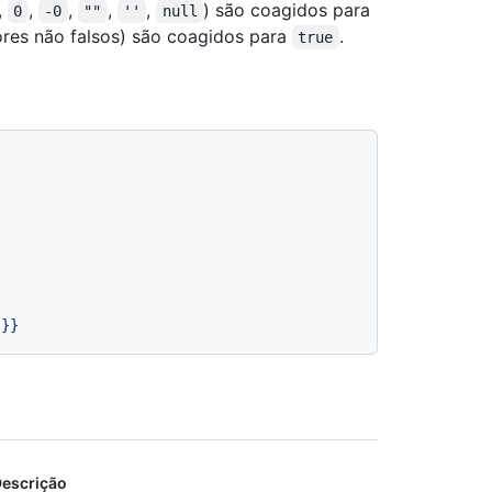
,
,
,
,
,
) são coagidos para
0
-0
""
''
null
ores não falsos) são coagidos para
.
true
}}
escrição