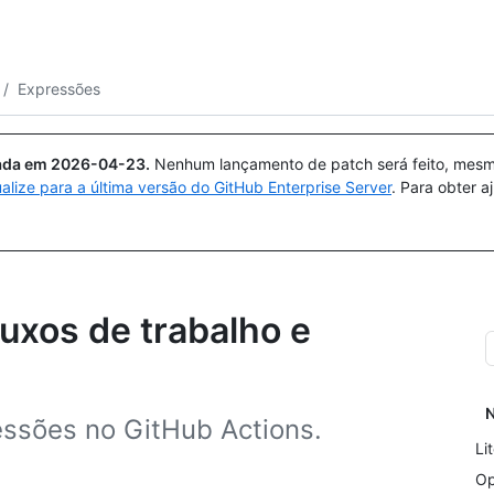
Pesquisar ou perguntar
Copilot
/
Expressões
uada em
2026-04-23
.
Nenhum lançamento de patch será feito, mesmo
ualize para a última versão do GitHub Enterprise Server
. Para obter 
uxos de trabalho e
N
essões no GitHub Actions.
Li
Op