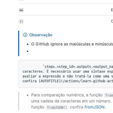
E
&&
||
Observação
O GitHub ignora as maiúsculas e minúscul
          `steps.<step_id>.outputs.<output_name>` é avaliada como cadeia de 
caracteres. É necessário usar uma sintaxe esp
avaliar a expressão e não tratá-la como uma s
Para comparação numérica, a função
fro
uma cadeia de caracteres em um número. 
função
confira
fromJSON
.
fromJSON()