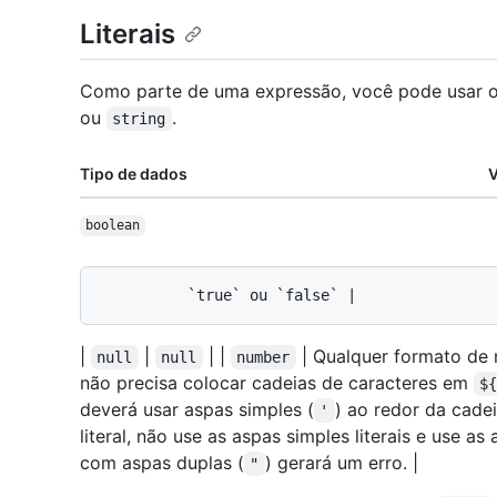
Literais
Como parte de uma expressão, você pode usar 
ou
.
string
Tipo de dados
V
boolean
|
|
| |
| Qualquer formato de 
null
null
number
não precisa colocar cadeias de caracteres em
$
deverá usar aspas simples (
) ao redor da cade
'
literal, não use as aspas simples literais e use as
com aspas duplas (
) gerará um erro. |
"