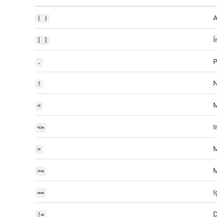
A
( )
Í
[ ]
P
.
N
!
M
<
I
<=
M
>
M
>=
I
==
D
!=