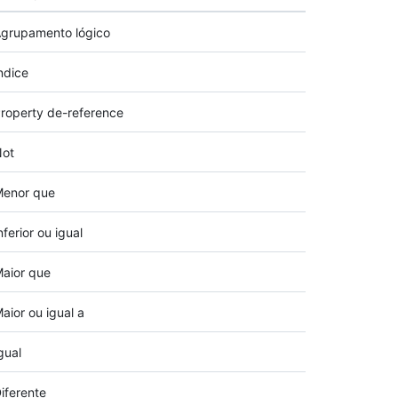
grupamento lógico
ndice
roperty de-reference
ot
enor que
nferior ou igual
aior que
aior ou igual a
gual
iferente