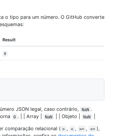
ça o tipo para um número. O GitHub converte
 esquemas:
Result
0
número JSON legal, caso contrário,
.
NaN
torna
. | | Array |
| | Objeto |
|
0
NaN
NaN
r comparação relacional (
,
,
,
),
>
<
>=
<=
s informações, confira os
documentos do