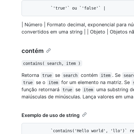
| Número | Formato decimal, exponencial para núm
convertidos em uma string | | Objeto | Objetos n
contém
contains( search, item )
Retorna
se
contém
. Se
true
search
item
sear
se o
for um elemento na matriz. Se
true
item
função retornará
se
uma substring 
true
item
maiúsculas de minúsculas. Lança valores em uma 
Exemplo de uso de string