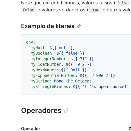
Note que em condicionais, valores falsos (
false
e valores verdadeiros (
e outros val
false
true
Exemplo de literais
env:
myNull:
${{
null
}}
myBoolean:
${{
false
}}
myIntegerNumber:
${{
711
}}
myFloatNumber:
${{
-9.2
}}
myHexNumber:
${{
0xff
}}
myExponentialNumber:
${{
-2.99e-2
}}
myString:
Mona
the
Octocat
myStringInBraces:
${{
'It
''
s open source!'
Operadores
Operador
D