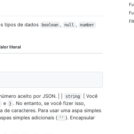
Fu
Fu
Fi
os tipos de dados
,
,
boolean
null
number
alor literal
número aceito por JSON. | |
| Você
string
e
. No entanto, se você fizer isso,
{
}
ia de caracteres. Para usar uma aspa simples
 aspas simples adicionais (
). Encapsular
''