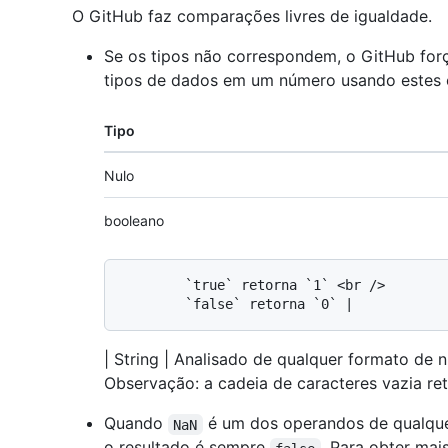
O GitHub faz comparações livres de igualdade.
Se os tipos não correspondem, o GitHub for
tipos de dados em um número usando estes
Tipo
Nulo
booleano
        `true` retorna `1` <br /> 

| String | Analisado de qualquer formato de 
Observação: a cadeia de caracteres vazia re
Quando
é um dos operandos de qualque
NaN
o resultado é sempre
. Para obter mai