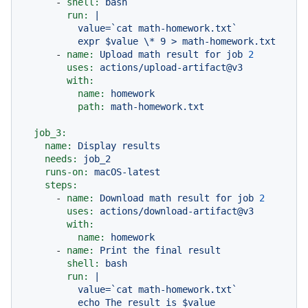
-
shell:
bash
run:
|

          value=`cat math-homework.txt`

-
name:
Upload
math
result
for
job
2
uses:
actions/upload-artifact@v3
with:
name:
homework
path:
math-homework.txt
job_3:
name:
Display
results
needs:
job_2
runs-on:
macOS-latest
steps:
-
name:
Download
math
result
for
job
2
uses:
actions/download-artifact@v3
with:
name:
homework
-
name:
Print
the
final
result
shell:
bash
run:
|

          value=`cat math-homework.txt`
