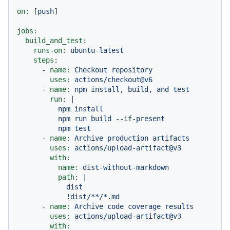
on:
 [
push
]

jobs:
build_and_test:
runs-on:
ubuntu-latest
steps:
-
name:
Checkout
repository
uses:
actions/checkout@v6
-
name:
npm
install,
build,
and
test
run:
|

          npm install

          npm run build --if-present

-
name:
Archive
production
artifacts
uses:
actions/upload-artifact@v3
with:
name:
dist-without-markdown
path:
|

            dist

-
name:
Archive
code
coverage
results
uses:
actions/upload-artifact@v3
with: