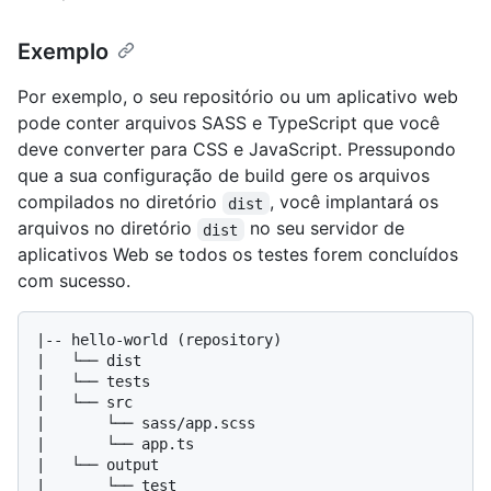
Exemplo
Por exemplo, o seu repositório ou um aplicativo web
pode conter arquivos SASS e TypeScript que você
deve converter para CSS e JavaScript. Pressupondo
que a sua configuração de build gere os arquivos
compilados no diretório
, você implantará os
dist
arquivos no diretório
no seu servidor de
dist
aplicativos Web se todos os testes forem concluídos
com sucesso.
|-- hello-world (repository)

|   └── dist

|   └── tests

|   └── src

|       └── sass/app.scss

|       └── app.ts

|   └── output

|       └── test
