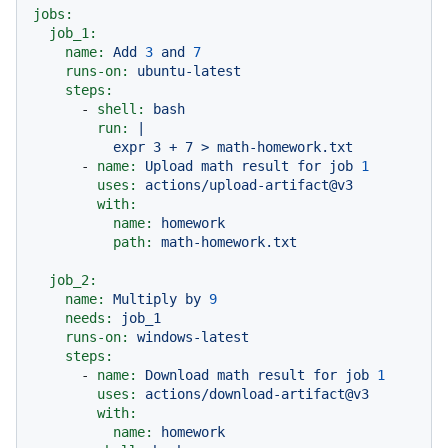
jobs:
job_1:
name:
Add
3
and
7
runs-on:
ubuntu-latest
steps:
-
shell:
bash
run:
|

-
name:
Upload
math
result
for
job
1
uses:
actions/upload-artifact@v3
with:
name:
homework
path:
math-homework.txt
job_2:
name:
Multiply
by
9
needs:
job_1
runs-on:
windows-latest
steps:
-
name:
Download
math
result
for
job
1
uses:
actions/download-artifact@v3
with:
name:
homework