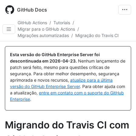
Skip
to
GitHub Docs
main
content
GitHub Actions
/
Tutoriais
/
Migrar para o GitHub Actions
/
Migrações automatizadas
/
Migração do Travis CI
Esta versão do GitHub Enterprise Server foi
descontinuada em
2026-04-23
.
Nenhum lançamento de
patch será feito, mesmo para questões críticas de
segurança. Para obter melhor desempenho, segurança
aprimorada e novos recursos,
atualize para a última
versão do GitHub Enterprise Server
. Para obter ajuda com
a atualização,
entre em contato com o suporte do GitHub
Enterprise
.
Migrando do Travis CI com