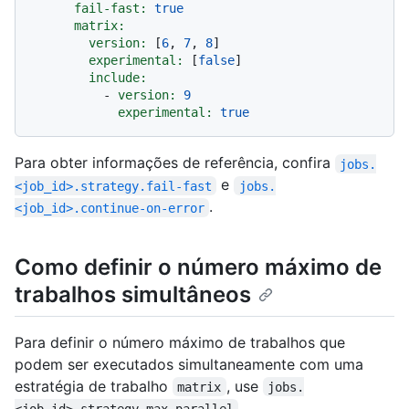
fail-fast:
true
matrix:
version:
 [
6
, 
7
, 
8
]

experimental:
 [
false
]

include:
-
version:
9
experimental:
true
Para obter informações de referência, confira
jobs.
e
<job_id>.strategy.fail-fast
jobs.
.
<job_id>.continue-on-error
Como definir o número máximo de
trabalhos simultâneos
Para definir o número máximo de trabalhos que
podem ser executados simultaneamente com uma
estratégia de trabalho
, use
matrix
jobs.
.
<job_id>.strategy.max-parallel