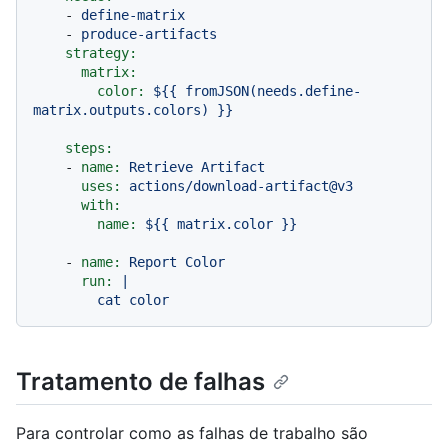
-
define-matrix
-
produce-artifacts
strategy:
matrix:
color:
${{
fromJSON(needs.define-
matrix.outputs.colors)
}}
steps:
-
name:
Retrieve
Artifact
uses:
actions/download-artifact@v3
with:
name:
${{
matrix.color
}}
-
name:
Report
Color
run:
|

Tratamento de falhas
Para controlar como as falhas de trabalho são