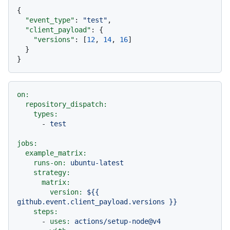
{
"event_type"
:
"test"
,
"client_payload"
:
{
"versions"
:
[
12
,
14
,
16
]
}
}
on:
repository_dispatch:
types:
-
test
jobs:
example_matrix:
runs-on:
ubuntu-latest
strategy:
matrix:
version:
${{
github.event.client_payload.versions
}}
steps:
-
uses:
actions/setup-node@v4