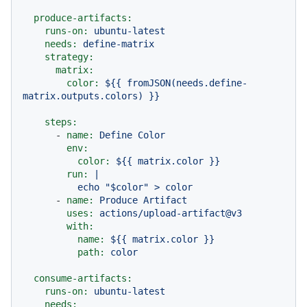
produce-artifacts:
runs-on:
ubuntu-latest
needs:
define-matrix
strategy:
matrix:
color:
${{
fromJSON(needs.define-
matrix.outputs.colors)
}}
steps:
-
name:
Define
Color
env:
color:
${{
matrix.color
}}
run:
|

-
name:
Produce
Artifact
uses:
actions/upload-artifact@v3
with:
name:
${{
matrix.color
}}
path:
color
consume-artifacts:
runs-on:
ubuntu-latest
needs: