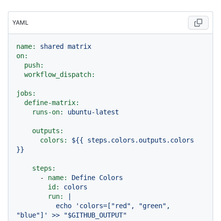
YAML
name:
shared
matrix
on:
push:
workflow_dispatch:
jobs:
define-matrix:
runs-on:
ubuntu-latest
outputs:
colors:
${{
steps.colors.outputs.colors
}}
steps:
-
name:
Define
Colors
id:
colors
run:
|

          echo 'colors=["red", "green", 