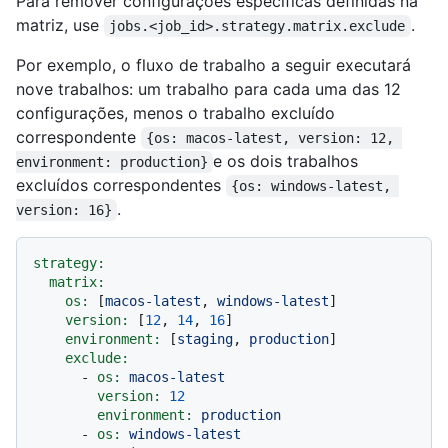
Para remover configurações específicas definidas na
matriz, use
.
jobs.<job_id>.strategy.matrix.exclude
Por exemplo, o fluxo de trabalho a seguir executará
nove trabalhos: um trabalho para cada uma das 12
configurações, menos o trabalho excluído
correspondente
{os: macos-latest, version: 12, 
e os dois trabalhos
environment: production}
excluídos correspondentes
{os: windows-latest, 
.
version: 16}
strategy:
matrix:
os:
 [
macos-latest
, 
windows-latest
]

version:
 [
12
, 
14
, 
16
]

environment:
 [
staging
, 
production
]

exclude:
-
os:
macos-latest
version:
12
environment:
production
-
os:
windows-latest