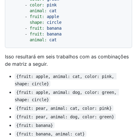
-
color:
pink
animal:
cat
-
fruit:
apple
shape:
circle
-
fruit:
banana
-
fruit:
banana
animal:
cat
Isso resultará em seis trabalhos com as combinações
de matriz a seguir.
{fruit: apple, animal: cat, color: pink, 
shape: circle}
{fruit: apple, animal: dog, color: green, 
shape: circle}
{fruit: pear, animal: cat, color: pink}
{fruit: pear, animal: dog, color: green}
{fruit: banana}
{fruit: banana, animal: cat}