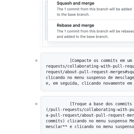
          [Compacte os commits em um único commit](/pull-
requests/collaborating-with-pull-req
request/about-pull-request-merges#squ
clicando no menu suspenso de mesclage
          [Troque a base dos commits individualmente na ramificação base]
(/pull-requests/collaborating-with-p
a-pull-request/about-pull-request-me
commits) clicando no menu suspenso Me