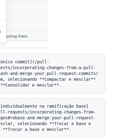
uests/incorporating-changes-from-a-pull-
ash-and-merge-your-pull-request-commits) 
m, selecionando **Compactar e mesclar** 
ull-requests/incorporating-changes-from-
rges#rebase-and-merge-your-pull-request-
sclar, selecionando **Trocar a base e 