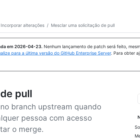
Pesquisar ou perguntar
Copilot
Incorporar alterações
/
Mesclar uma solicitação de pull
uada em
2026-04-23
.
Nenhum lançamento de patch será feito, mesmo
ualize para a última versão do GitHub Enterprise Server
. Para obter 
de pull
 no branch upstream quando
Qualquer pessoa com acesso
N
So
tar o merge.
Me