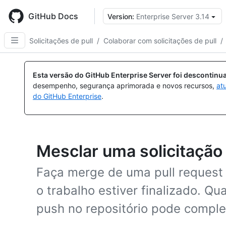
Skip
to
GitHub Docs
Version:
Enterprise Server 3.14
main
content
Solicitações de pull
/
Colaborar com solicitações de pull
/
Esta versão do GitHub Enterprise Server foi descontin
desempenho, segurança aprimorada e novos recursos,
at
do GitHub Enterprise
.
Mesclar uma solicitação 
Faça merge de uma pull request
o trabalho estiver finalizado. 
push no repositório pode comple