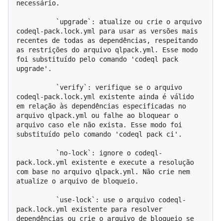
necessário.

          `upgrade`: atualize ou crie o arquivo 
codeql-pack.lock.yml para usar as versões mais 
recentes de todas as dependências, respeitando 
as restrições do arquivo qlpack.yml. Esse modo 
foi substituído pelo comando 'codeql pack 
upgrade'.

          `verify`: verifique se o arquivo 
codeql-pack.lock.yml existente ainda é válido 
em relação às dependências especificadas no 
arquivo qlpack.yml ou falhe ao bloquear o 
arquivo caso ele não exista. Esse modo foi 
substituído pelo comando 'codeql pack ci'.

          `no-lock`: ignore o codeql-
pack.lock.yml existente e execute a resolução 
com base no arquivo qlpack.yml. Não crie nem 
atualize o arquivo de bloqueio.

          `use-lock`: use o arquivo codeql-
pack.lock.yml existente para resolver 
dependências ou crie o arquivo de bloqueio se 